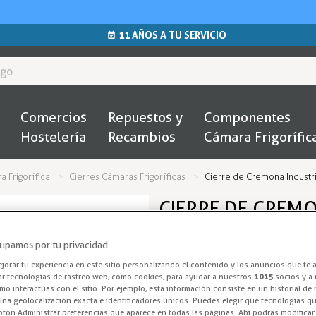
11 AÑOS A TU SERVICIO
Comercios
Repuestos y
Componentes
Hostelería
Recambios
Cámara Frigorífic
 Frigorífica
Cierres Cámaras Frigoríficas
Cierre de Cremona Industri
CIERRE DE CREMO
CIERRE 225-C
upamos por tu privacidad
Cierre Cremon
orar tu experiencia en este sitio personalizando el contenido y los anuncios que te 
ar tecnologías de rastreo web, como cookies, para ayudar a nuestros
1015
socios y a 
o interactúas con el sitio. Por ejemplo, esta información consiste en un historial de
Cierre Cremona para cámara 225
na geolocalización exacta e identificadores únicos. Puedes elegir qué tecnologías qui
otón Administrar preferencias que aparece en todas las páginas. Ahí podrás modificar