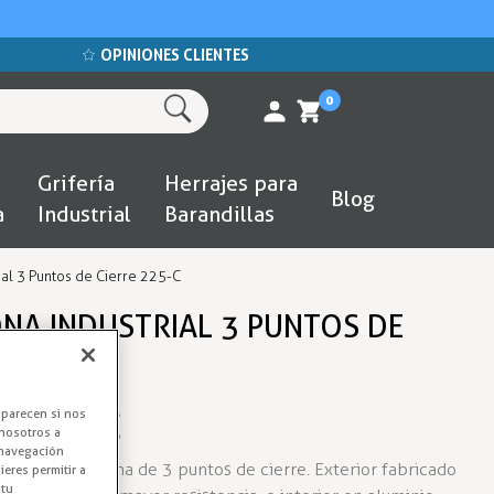
OPINIONES CLIENTES
0
Grifería
Herrajes para
Blog
a
Industrial
Barandillas
al 3 Puntos de Cierre 225-C
NA INDUSTRIAL 3 PUNTOS DE
a 225-C
aparecen si nos
nosotros a
 navegación
-C con sistema de 3 puntos de cierre. Exterior fabricado
eres permitir a
 tu