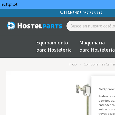
Trustpilot
LLÁMENOS 937 375 212
Equipamiento
Maquinaria
para Hostelería
para Hostelería
Inicio
Componentes Cámara
Nos preoc
Podemos mej
permites us
entender cóm
web único, u
través del b