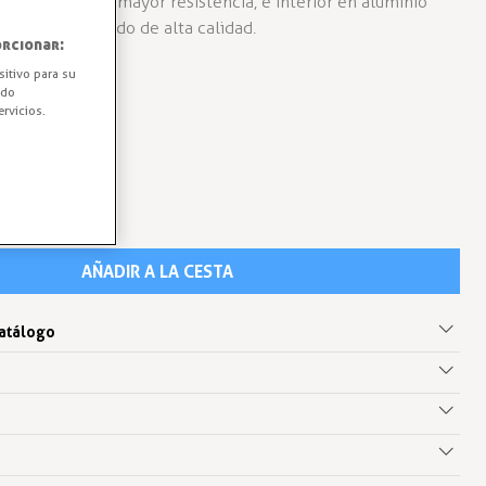
oxi gris para mayor resistencia, e interior en aluminio
idad y un acabado de alta calidad.
rcionar:
sitivo para su
ido
rvicios.
AÑADIR A LA CESTA
catálogo