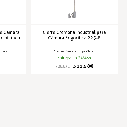
re Cámara
Cierre Cremona Industrial para
 o pintada
Cámara Frigorífica 225-P
ámara
Cierres Cámaras Frigoríficas
Entrega en 24/48h
511,58 €
526,63 €
-3%
-3%