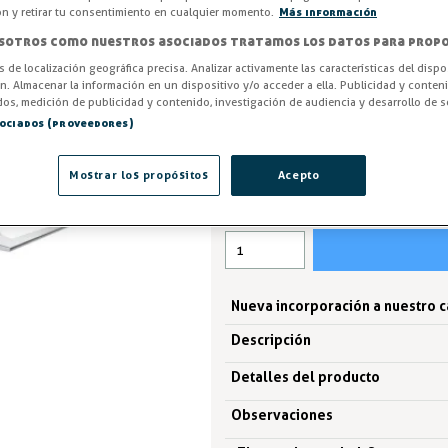
en zamak 5 con recubrimiento ep
ón y retirar tu consentimiento en cualquier momento.
Más información
epoxi gris, garantizando durabil
sotros como nuestros asociados tratamos los datos para propo
Entrega en 24/48h
os de localización geográfica precisa. Analizar activamente las características del dispo
ón. Almacenar la información en un dispositivo y/o acceder a ella. Publicidad y conten
os, medición de publicidad y contenido, investigación de audiencia y desarrollo de se
-3%
AHORRA -23,55 €
sociados (proveedores)
800,38 €
823,93 €
Mostrar los propósitos
Acepto
IVA excl. 661,47€
Nueva incorporación a nuestro 
Descripción
Detalles del producto
Observaciones