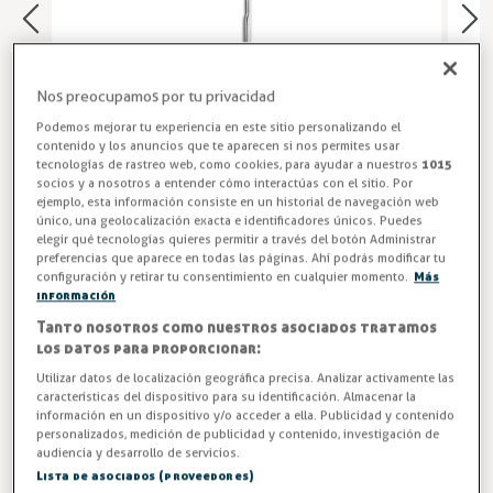
Nos preocupamos por tu privacidad
Podemos mejorar tu experiencia en este sitio personalizando el
contenido y los anuncios que te aparecen si nos permites usar
tecnologías de rastreo web, como cookies, para ayudar a nuestros
1015
socios y a nosotros a entender cómo interactúas con el sitio. Por
ejemplo, esta información consiste en un historial de navegación web
único, una geolocalización exacta e identificadores únicos. Puedes
elegir qué tecnologías quieres permitir a través del botón Administrar
Cubiertos Modernos COMAS
preferencias que aparece en todas las páginas. Ahí podrás modificar tu
configuración y retirar tu consentimiento en cualquier momento.
Más
información
Set de cubiertos LAB 18/10, de acero inoxidable con
Tanto nosotros como nuestros asociados tratamos
acabado brillo. Perfecto para restaurantes y hostelería.
los datos para proporcionar:
¡Mejora la presentación de tus platos con el set de
Utilizar datos de localización geográfica precisa. Analizar activamente las
cubiertos LAB 18/10 de COMAS!
características del dispositivo para su identificación. Almacenar la
información en un dispositivo y/o acceder a ella. Publicidad y contenido
ENTREGA ENTRE 3/5 DÍAS
personalizados, medición de publicidad y contenido, investigación de
audiencia y desarrollo de servicios.
Cubiertos
Lista de asociados (proveedores)