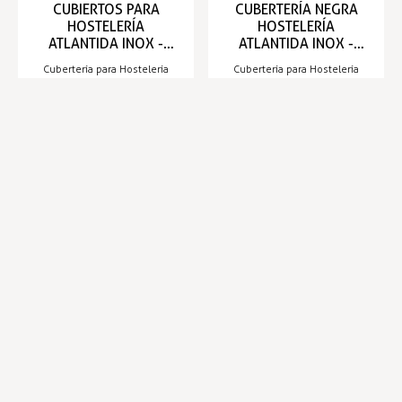
CUBIERTOS PARA
CUBERTERÍA NEGRA
HOSTELERÍA
HOSTELERÍA
ATLANTIDA INOX -
ATLANTIDA INOX -
COMAS
COMAS
Cubertería para Hostelería
Cubertería para Hostelería
ENTREGA ENTRE 3/5 DÍAS
ENTREGA ENTRE 3/5 DÍAS
90,69 €
151,19 €
Infórmese de nuestras últimas
SUSCRIBIRSE
noticias y ofertas especiales
Trustpilot
Expertos en hostelería