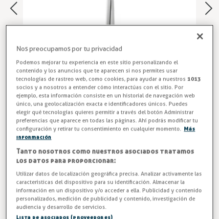
Nos preocupamos por tu privacidad
Podemos mejorar tu experiencia en este sitio personalizando el
contenido y los anuncios que te aparecen si nos permites usar
tecnologías de rastreo web, como cookies, para ayudar a nuestros
1013
socios y a nosotros a entender cómo interactúas con el sitio. Por
ejemplo, esta información consiste en un historial de navegación web
único, una geolocalización exacta e identificadores únicos. Puedes
elegir qué tecnologías quieres permitir a través del botón Administrar
Cucharas para Café COMAS
preferencias que aparece en todas las páginas. Ahí podrás modificar tu
configuración y retirar tu consentimiento en cualquier momento.
Más
Mazo de 6 cucharas de café para hostelería NICE 3 mm de
información
COMAS. Diseño elegante, resistente y funcional en acero
Tanto nosotros como nuestros asociados tratamos
inoxidable. Ideal para cafeterías, restaurantes y hoteles.
los datos para proporcionar:
Acero inoxidable, resistente y elegante. Ideal para
Utilizar datos de localización geográfica precisa. Analizar activamente las
cafeterías, restaurantes y hoteles.
características del dispositivo para su identificación. Almacenar la
información en un dispositivo y/o acceder a ella. Publicidad y contenido
personalizados, medición de publicidad y contenido, investigación de
ENTREGA ENTRE 3/5 DÍAS
audiencia y desarrollo de servicios.
Lista de asociados (proveedores)