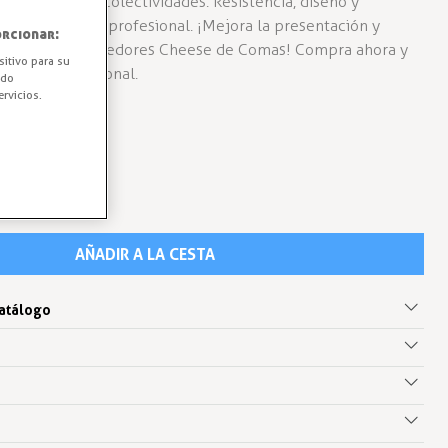
antes, bares y colectividades. Resistencia, diseño y
o en hostelería profesional. ¡Mejora la presentación y
rcionar:
n el pack de tenedores Cheese de Comas! Compra ahora y
sitivo para su
calidad profesional.
ido
rvicios.
AÑADIR A LA CESTA
catálogo