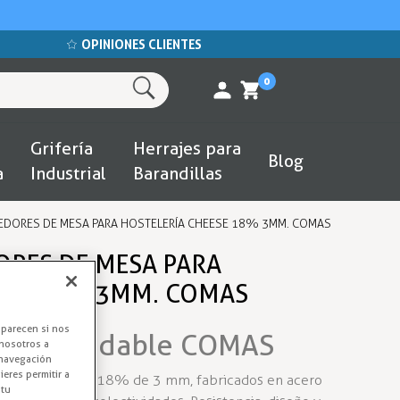
OPINIONES CLIENTES
0
Grifería
Herrajes para
Blog
a
Industrial
Barandillas
NEDORES DE MESA PARA HOSTELERÍA CHEESE 18% 3MM. COMAS
ORES DE MESA PARA
ESE 18% 3MM. COMAS
aparecen si nos
ro Inoxidable COMAS
nosotros a
 navegación
eres permitir a
modelo Cheese 18% de 3 mm, fabricados en acero
 tu