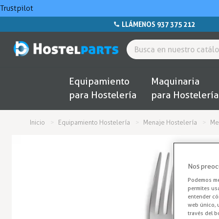
Trustpilot
LLÁMENOS 937 375 212
Equipamiento
Maquinaria
para Hostelería
para Hostelería
Inicio
Equipamiento Hostelería
Menaje Hostelería
Me
Nos preoc
Podemos mej
permites us
entender cóm
web único, u
través del b