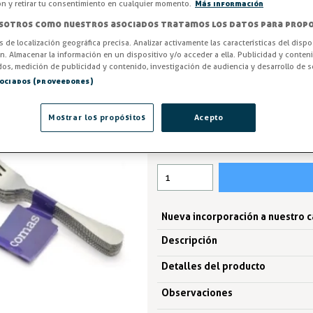
inoxidable. Ideales para restaur
ón y retirar tu consentimiento en cualquier momento.
Más información
funcionalidad para uso intensiv
sotros como nuestros asociados tratamos los datos para propo
funcionalidad de tus mesas co
os de localización geográfica precisa. Analizar activamente las características del dispo
equipa tu establecimiento con 
ón. Almacenar la información en un dispositivo y/o acceder a ella. Publicidad y conten
os, medición de publicidad y contenido, investigación de audiencia y desarrollo de se
ENTREGA ENTRE 3/5 DÍAS
sociados (proveedores)
4,83 €
Mostrar los propósitos
Acepto
IVA excl. 3,99€
Nueva incorporación a nuestro 
Descripción
Detalles del producto
Observaciones