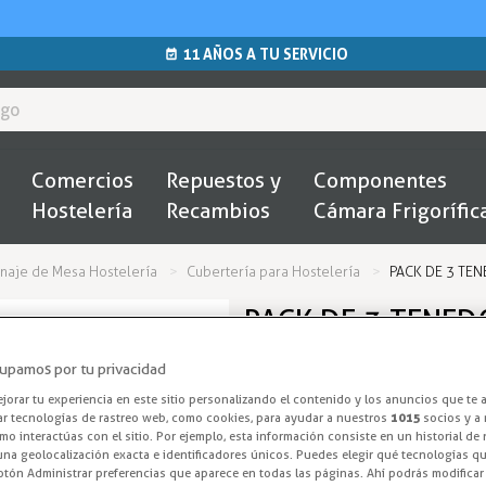
11 AÑOS A TU SERVICIO
Comercios
Repuestos y
Componentes
Hostelería
Recambios
Cámara Frigorífic
naje de Mesa Hostelería
Cubertería para Hostelería
PACK DE 3 TE
PACK DE 3 TENED
HOSTELERÍA CHE
upamos por tu privacidad
orar tu experiencia en este sitio personalizando el contenido y los anuncios que te 
Tenedores Ace
ar tecnologías de rastreo web, como cookies, para ayudar a nuestros
1015
socios y a 
o interactúas con el sitio. Por ejemplo, esta información consiste en un historial de
na geolocalización exacta e identificadores únicos. Puedes elegir qué tecnologías qui
Pack de 3 tenedores de mesa 
otón Administrar preferencias que aparece en todas las páginas. Ahí podrás modificar