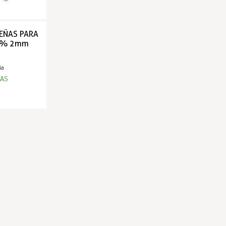
EÑAS PARA
18% 2mm
ía
ÍAS