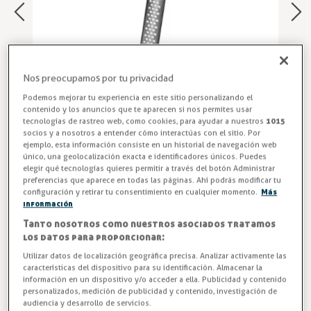
Nos preocupamos por tu privacidad
Podemos mejorar tu experiencia en este sitio personalizando el
contenido y los anuncios que te aparecen si nos permites usar
tecnologías de rastreo web, como cookies, para ayudar a nuestros
1015
socios y a nosotros a entender cómo interactúas con el sitio. Por
ejemplo, esta información consiste en un historial de navegación web
único, una geolocalización exacta e identificadores únicos. Puedes
Rallador Dual Hostelería
elegir qué tecnologías quieres permitir a través del botón Administrar
preferencias que aparece en todas las páginas. Ahí podrás modificar tu
Rallador profesional dual "Slim" de COMAS, fabricado en
configuración y retirar tu consentimiento en cualquier momento.
Más
información
acero inoxidable. Ofrece doble tipo de rallado (fino y
Tanto nosotros como nuestros asociados tratamos
grueso) para mayor versatilidad en cocinas profesionales
los datos para proporcionar:
de hostelería. Optimiza el espacio y la eficiencia en tu
Utilizar datos de localización geográfica precisa. Analizar activamente las
cocina con el rallador dual "Slim" de COMAS. Una
características del dispositivo para su identificación. Almacenar la
herramienta versátil y profesional al servicio de tu negocio.
información en un dispositivo y/o acceder a ella. Publicidad y contenido
¡Cómpralo ahora!
personalizados, medición de publicidad y contenido, investigación de
audiencia y desarrollo de servicios.