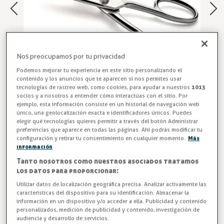
Nos preocupamos por tu privacidad
Podemos mejorar tu experiencia en este sitio personalizando el
contenido y los anuncios que te aparecen si nos permites usar
tecnologías de rastreo web, como cookies, para ayudar a nuestros
1013
socios y a nosotros a entender cómo interactúas con el sitio. Por
ejemplo, esta información consiste en un historial de navegación web
único, una geolocalización exacta e identificadores únicos. Puedes
Tijeras Cocina Restaurante
elegir qué tecnologías quieres permitir a través del botón Administrar
preferencias que aparece en todas las páginas. Ahí podrás modificar tu
Tijera profesional MASTER de 8” en acero inoxidable
configuración y retirar tu consentimiento en cualquier momento.
Más
información
COMAS. Precisión, durabilidad y diseño ergonómico para
Tanto nosotros como nuestros asociados tratamos
cortes limpios y rápidos en cocinas de hostelería. Da un
los datos para proporcionar:
salto de calidad en tu cocina con la tijera MASTER COMAS
Utilizar datos de localización geográfica precisa. Analizar activamente las
de acero inoxidable. Rendimiento, higiene y corte
características del dispositivo para su identificación. Almacenar la
profesional en cada uso. ¡Haz tu pedido ahora y equipa tu
información en un dispositivo y/o acceder a ella. Publicidad y contenido
cocina con herramientas diseñadas para durar!
personalizados, medición de publicidad y contenido, investigación de
audiencia y desarrollo de servicios.