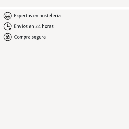
Expertos en hostelería
Envíos en 24 horas
Compra segura
Más de 10.000 productos en stock
DESTACADOS
Recambios hosteleria
Grifos industriales
Bandejas Gastronorm
Cierres