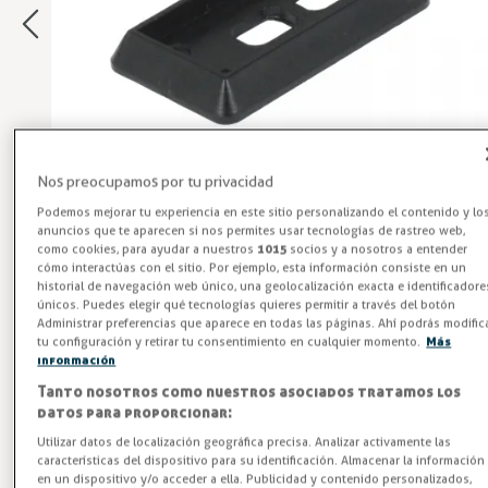
Nos preocupamos por tu privacidad
Podemos mejorar tu experiencia en este sitio personalizando el contenido y lo
anuncios que te aparecen si nos permites usar tecnologías de rastreo web,
como cookies, para ayudar a nuestros
1015
socios y a nosotros a entender
cómo interactúas con el sitio. Por ejemplo, esta información consiste en un
historial de navegación web único, una geolocalización exacta e identificadore
Suplemento Nariz Cierre
únicos. Puedes elegir qué tecnologías quieres permitir a través del botón
Administrar preferencias que aparece en todas las páginas. Ahí podrás modific
Suplemento de 3 mm para Nariz A compatible con cierres
tu configuración y retirar tu consentimiento en cualquier momento.
Más
G-680/690/695. Fabricado en materiales resistentes,
información
asegura un ajuste perfecto en cámaras frigoríficas. Optimiza
Tanto nosotros como nuestros asociados tratamos los
el rendimiento de tu cámara frigorífica con el suplemento
datos para proporcionar:
de 3 mm para Nariz A. ¡Haz tu pedido ahora y asegura la
Utilizar datos de localización geográfica precisa. Analizar activamente las
características del dispositivo para su identificación. Almacenar la información
máxima eficiencia y durabilidad en tus cierres!
en un dispositivo y/o acceder a ella. Publicidad y contenido personalizados,