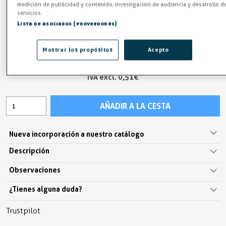
medición de publicidad y contenido, investigación de audiencia y desarrollo d
Entrega en 24/48h
servicios.
Lista de asociados (proveedores)
-3%
AHORRA -0,02 €
Mostrar los propósitos
Acepto
0,62 €
0,64 €
IVA excl. 0,51€
AÑADIR A LA CESTA
Nueva incorporación a nuestro catálogo
Descripción
Observaciones
¿Tienes alguna duda?
Trustpilot