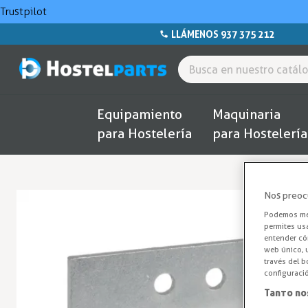
Trustpilot
LLÁMENOS 937 375 212
Equipamiento
Maquinaria
para Hostelería
para Hostelería
Nos preoc
Podemos mej
permites us
entender cóm
web único, u
través del b
configuraci
Tanto no