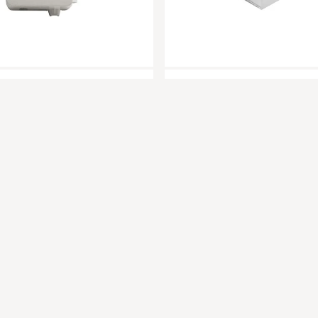
 conexiones estanca para
Separador de grasas bajo 
frigoríficos 400VA - AD-100
industrial de acero inox 55
CSG-50
Otros
Filtro Cocina Industrial
Entrega en 24/48h
Entrega en 24/48h
8,47 €
304,02 
8,72 €
312,97 €
 de nuestras últimas noticias y ofertas especiales
SUS