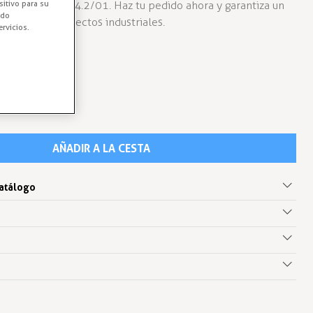
ara Perfiles EP-4.2/01. Haz tu pedido ahora y garantiza un
sitivo para su
ido
 para tus proyectos industriales.
rvicios.
AÑADIR A LA CESTA
catálogo