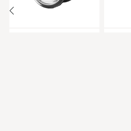
Ojo de Buey Puerta Cocina Industrial
Caja de
en metacrilato
aparatos 
Otros
Entrega en 24/48h
50,89 €
52,39 €
Infórmese
Trustpilot