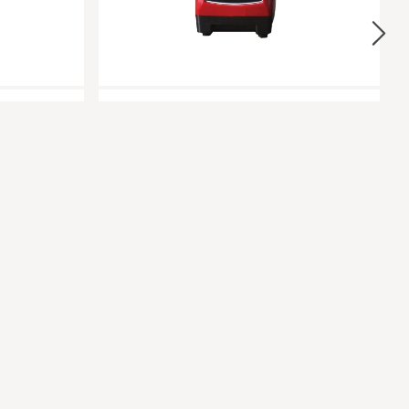
fregadero
Liquidificador industrial eléctrico con
 litros -
cuchillas de acero inoxidable para
Hostelería - OTMBEL
Otros
Entrega en 24/48h
€
151,19 €
CRIBIRSE