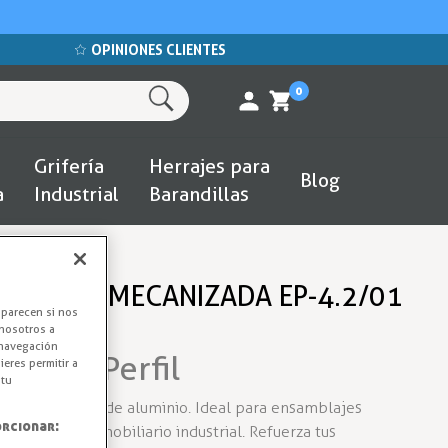
OPINIONES CLIENTES
0
Grifería
Herrajes para
Blog
a
Industrial
Barandillas
ERFILES MECANIZADA EP-4.2/01
aparecen si nos
nosotros a
 navegación
izada Perfil
eres permitir a
 tu
para perfiles de aluminio. Ideal para ensamblajes
rcionar:
a expositora y mobiliario industrial. Refuerza tus