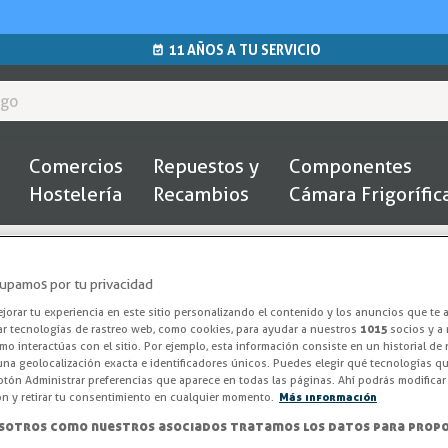
11 AÑOS A TU SERVICIO
Comercios
Repuestos y
Componentes
Hostelería
Recambios
Cámara Frigorífic
Inicio
Otros
Escuadra para Perfiles Mecanizada EP-4.2/01
upamos por tu privacidad
ESCUADRA PARA P
orar tu experiencia en este sitio personalizando el contenido y los anuncios que te 
ar tecnologías de rastreo web, como cookies, para ayudar a nuestros
1015
socios y a 
o interactúas con el sitio. Por ejemplo, esta información consiste en un historial de
Escuadra Mecan
na geolocalización exacta e identificadores únicos. Puedes elegir qué tecnologías qui
otón Administrar preferencias que aparece en todas las páginas. Ahí podrás modificar
ón y retirar tu consentimiento en cualquier momento.
Más información
Escuadra mecanizada EP-4.2/01 
sotros como nuestros asociados tratamos los datos para propo
resistentes en puertas de vitrin