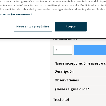
instalaciones con la Escuadra p
os de localización geográfica precisa. Analizar activamente las características del dispo
ón. Almacenar la información en un dispositivo y/o acceder a ella. Publicidad y conten
ensamblaje seguro y profesional
os, medición de publicidad y contenido, investigación de audiencia y desarrollo de se
sociados (proveedores)
Entrega en 24/48h
Mostrar los propósitos
Acepto
2,41 €
IVA excl. 1,99€
Nueva incorporación a nuestro 
Descripción
Observaciones
¿Tienes alguna duda?
Trustpilot