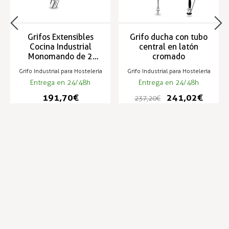
Grifos Extensibles
Grifo ducha con tubo
Cocina Industrial
central en latón
Monomando de 2
cromado
aguas - ZN-4-M Mini
Grifo Industrial para Hostelería
Grifo Industrial para Hostelería
Entrega en 24/48h
Entrega en 24/48h
191,70 €
241,02 €
237,20 €
Infórmese de nuestras últimas
SUSCRIBIRSE
noticias y ofertas especiales
Trustpilot