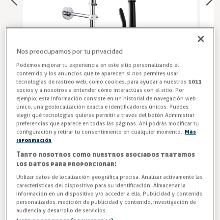
Nos preocupamos por tu privacidad
Podemos mejorar tu experiencia en este sitio personalizando el
contenido y los anuncios que te aparecen si nos permites usar
tecnologías de rastreo web, como cookies, para ayudar a nuestros
1013
socios y a nosotros a entender cómo interactúas con el sitio. Por
ejemplo, esta información consiste en un historial de navegación web
Grifos para Hostelería
único, una geolocalización exacta e identificadores únicos. Puedes
elegir qué tecnologías quieres permitir a través del botón Administrar
preferencias que aparece en todas las páginas. Ahí podrás modificar tu
Grifo cocina hostelería monomando TS-2M MINI,
configuración y retirar tu consentimiento en cualquier momento.
Más
compacto, resistente y ergonómico. Ideal para fregaderos
información
industriales en restaurantes, bares y cocinas profesionales.
Tanto nosotros como nuestros asociados tratamos
Optimiza el rendimiento de tu cocina con el grifo
los datos para proporcionar:
monomando industrial TS-2M MINI. ¡Haz tu pedido ahora y
Utilizar datos de localización geográfica precisa. Analizar activamente las
recíbelo en 24/48h!
características del dispositivo para su identificación. Almacenar la
información en un dispositivo y/o acceder a ella. Publicidad y contenido
personalizados, medición de publicidad y contenido, investigación de
Entrega en 24/48h
audiencia y desarrollo de servicios.