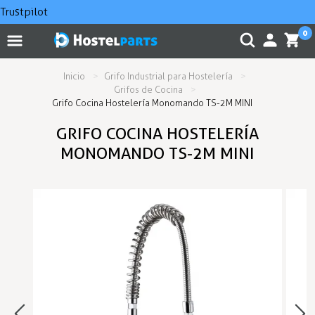
Trustpilot
0
Inicio
Grifo Industrial para Hostelería
Grifos de Cocina
Grifo Cocina Hostelería Monomando TS-2M MINI
GRIFO COCINA HOSTELERÍA
MONOMANDO TS-2M MINI