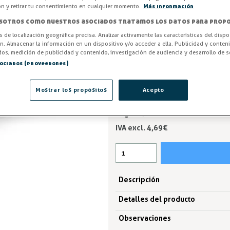
cincado. Realizada en zamak 5
ón y retirar tu consentimiento en cualquier momento.
Más información
frigorífica o neutra de mueble 
sotros como nuestros asociados tratamos los datos para propo
muebles de auto servicio o par
os de localización geográfica precisa. Analizar activamente las características del dispo
burlete o sin burlete.
ón. Almacenar la información en un dispositivo y/o acceder a ella. Publicidad y conten
os, medición de publicidad y contenido, investigación de audiencia y desarrollo de se
Entrega en 24/48h
sociados (proveedores)
-2%
AHORRA -0,09 €
Mostrar los propósitos
Acepto
5,67 €
5,76 €
IVA excl. 4,69€
Descripción
Detalles del producto
Observaciones