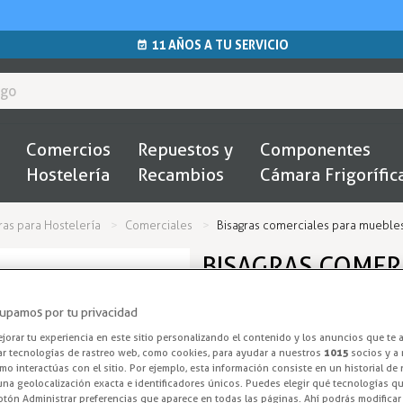
11 AÑOS A TU SERVICIO
Comercios
Repuestos y
Componentes
Hostelería
Recambios
Cámara Frigorífic
ras para Hostelería
Comerciales
Bisagras comerciales para muebles
BISAGRAS COMER
FRIGORÍFICOS DE
upamos por tu privacidad
Bisagra 325
orar tu experiencia en este sitio personalizando el contenido y los anuncios que te 
ar tecnologías de rastreo web, como cookies, para ayudar a nuestros
1015
socios y a 
o interactúas con el sitio. Por ejemplo, esta información consiste en un historial de
Bisagra modelo 325 con parte f
na geolocalización exacta e identificadores únicos. Puedes elegir qué tecnologías qui
otón Administrar preferencias que aparece en todas las páginas. Ahí podrás modificar