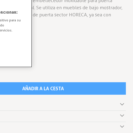
 CROMO brillo y embellecedor inoxidable para puerta
de frío comercial. Se utiliza en muebles de bajo mostrador,
rcionar:
a cualquier tipo de puerta sector HORECA, ya sea con
sitivo para su
ido
rvicios.
AÑADIR A LA CESTA