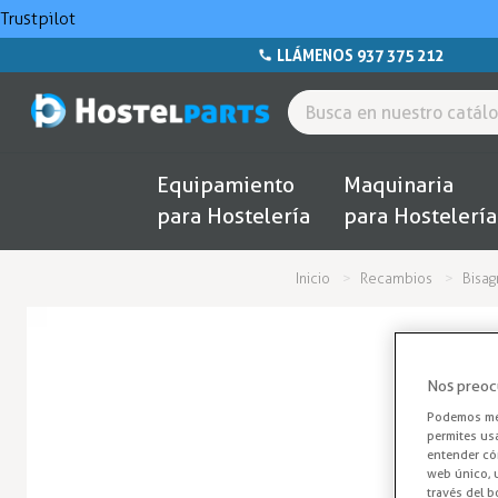
Trustpilot
LLÁMENOS 937 375 212
Equipamiento
Maquinaria
para Hostelería
para Hostelería
Inicio
Recambios
Bisag
Nos preoc
Podemos mej
permites us
entender cóm
web único, u
través del b