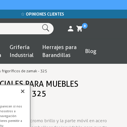
OPINIONES CLIENTES
0
Grifería
Herrajes para
Blog
a
Industrial
Barandillas
 frigoríficos de zamak - 325
CIALES PARA MUEBLES
 ZAMAK - 325
aparecen si nos
nosotros a
 navegación
ija en zamak 5 cromo brillo y la parte móvil en acero
eres permitir a
 tu