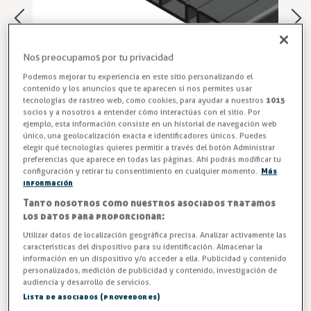
Nos preocupamos por tu privacidad
Podemos mejorar tu experiencia en este sitio personalizando el
contenido y los anuncios que te aparecen si nos permites usar
tecnologías de rastreo web, como cookies, para ayudar a nuestros
1015
socios y a nosotros a entender cómo interactúas con el sitio. Por
ejemplo, esta información consiste en un historial de navegación web
único, una geolocalización exacta e identificadores únicos. Puedes
elegir qué tecnologías quieres permitir a través del botón Administrar
preferencias que aparece en todas las páginas. Ahí podrás modificar tu
Perfil PVC rígido N-113 de color negro, unidad 3m.
configuración y retirar tu consentimiento en cualquier momento.
Más
información
Entrega en 24/48h
Tanto nosotros como nuestros asociados tratamos
los datos para proporcionar:
-3%
AHORRA -0,26 €
Utilizar datos de localización geográfica precisa. Analizar activamente las
características del dispositivo para su identificación. Almacenar la
información en un dispositivo y/o acceder a ella. Publicidad y contenido
8,72 €
personalizados, medición de publicidad y contenido, investigación de
8,98 €
audiencia y desarrollo de servicios.
IVA excl. 7,21€
Lista de asociados (proveedores)