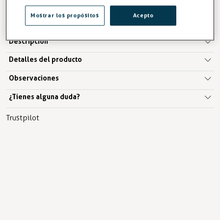
AÑADIR A LA CESTA
Mostrar los propósitos
Acepto
Descripción
Detalles del producto
Observaciones
¿Tienes alguna duda?
Trustpilot