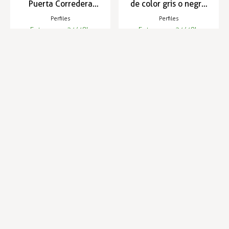
Puerta Corredera
de color gris o negro,
2320
3m E-140
Perfiles
Perfiles
Entrega en 24/48h
Entrega en 24/48h
67,05 €
16,58 €
17,07 €
Infórmese de nuestras últimas
SUSCRIBIRSE
noticias y ofertas especiales
Trustpilot
Expertos en hostelería
Envíos en 24 horas