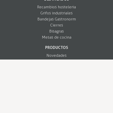
Recambios hosteleria
Grifos industriales
Bandejas Gastronorm
Cierres
Bisagras
Mesas de cocina
PRODUCTOS
Novedades
Los más vendidos
INFORMACIÓN
Envíos y Devoluciones
Aviso legal
Términos y condiciones
Contacte con nosotros
MI CUENTA