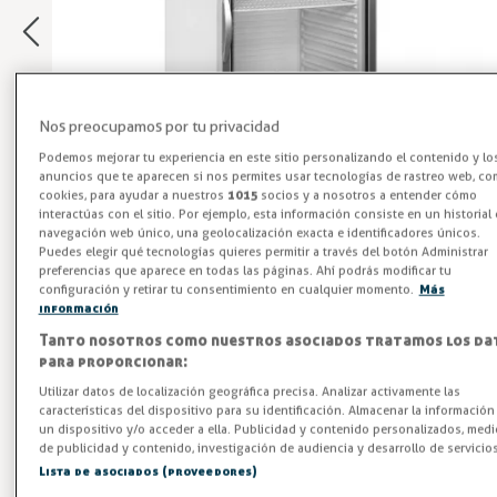
Nos preocupamos por tu privacidad
Podemos mejorar tu experiencia en este sitio personalizando el contenido y lo
anuncios que te aparecen si nos permites usar tecnologías de rastreo web, c
cookies, para ayudar a nuestros
1015
socios y a nosotros a entender cómo
interactúas con el sitio. Por ejemplo, esta información consiste en un historial
navegación web único, una geolocalización exacta e identificadores únicos.
Puedes elegir qué tecnologías quieres permitir a través del botón Administrar
preferencias que aparece en todas las páginas. Ahí podrás modificar tu
configuración y retirar tu consentimiento en cualquier momento.
Más
Expositor Refrigerado
información
Tanto nosotros como nuestros asociados tratamos los da
Nevera profesional TEFCOLD UR600G con puerta de cristal
para proporcionar:
de 570 L, refrigeración ventilada, estantes GN 2/1 y luz
Utilizar datos de localización geográfica precisa. Analizar activamente las
LED. Ideal para hostelería, bares y comercios. Mejora la
características del dispositivo para su identificación. Almacenar la información
un dispositivo y/o acceder a ella. Publicidad y contenido personalizados, medi
exposición y conservación de tus productos con la nevera
de publicidad y contenido, investigación de audiencia y desarrollo de servicios
profesional de puerta de cristal TEFCOLD UR600G. Haz tu
Lista de asociados (proveedores)
pedido ahora en Hostelparts y equipa tu negocio con