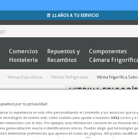
11 AÑOS A TU SERVICIO
Comercios
Repuestos y
Componentes
Hostelería
Recambios
Cámara Frigorífic
Vitrinas Expositoras
Vitrinas Refrigeradas
Vitrina Frigorífica 
VITRINA FRIGORÍ
LCT900C/BLACK
upamos por tu privacidad
orar tu experiencia en este sitio personalizando el contenido y los anuncios que te 
Mostrador Ref
ar tecnologías de rastreo web, como cookies, para ayudar a nuestros
1013
socios y a 
o interactúas con el sitio. Por ejemplo, esta información consiste en un historial de
na geolocalización exacta e identificadores únicos. Puedes elegir qué tecnologías qui
La TEFCOLD LCT900C/BLACK est
otón Administrar preferencias que aparece en todas las páginas. Ahí podrás modificar