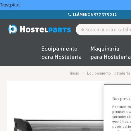
Trustpilot
LLÁMENOS 937 375 212
Equipamiento
Maquinaria
para Hostelería
para Hostelería
Inicio
Equipamiento Hostelería
Nos preoc
Podemos mej
permites us
entender cóm
web único, u
través del b