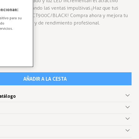
 Su cristal curvado y luz LED incrementan el atractivo
puesto, impulsando las ventas impulsivas. ¡Haz que tus
rcionar:
itrina TEFCOLD LCT900C/BLACK! Compra ahora y mejora tu
sitivo para su
pacta, elegante y de rendimiento profesional.
ido
rvicios.
AÑADIR A LA CESTA
catálogo