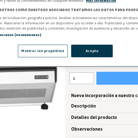
estética moderna y profesional.
ón y retirar tu consentimiento en cualquier momento.
Más información
visual de cualquier producto ex
sotros como nuestros asociados tratamos los datos para propo
productos destaquen con la v
os de localización geográfica precisa. Analizar activamente las características del dispo
exposición con una vitrina com
ón. Almacenar la información en un dispositivo y/o acceder a ella. Publicidad y conten
os, medición de publicidad y contenido, investigación de audiencia y desarrollo de se
sociados (proveedores)
ENTREGA ENTRE 3 Y 5 DÍAS
846,99 €
Mostrar los propósitos
Acepto
IVA excl. 699,99€
Nueva incorporación a nuestro 
Descripción
Detalles del producto
Observaciones