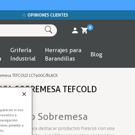
OPINIONES CLIENTES
0
Grifería
Herrajes para
Blog
a
Industrial
Barandillas
Sobremesa TEFCOLD LCT900C/BLACK
FICA SOBREMESA TEFCOLD
aparecen si nos
rigerado Sobremesa
nosotros a
 navegación
eres permitir a
á diseñada para destacar productos frescos con una
 tu