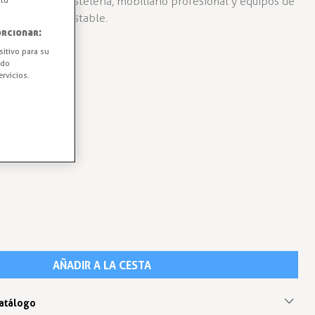
es, carros de hostelería, mobiliario profesional y equipos de
 tu
idad segura y estable.
rcionar:
sitivo para su
ido
rvicios.
AÑADIR A LA CESTA
catálogo