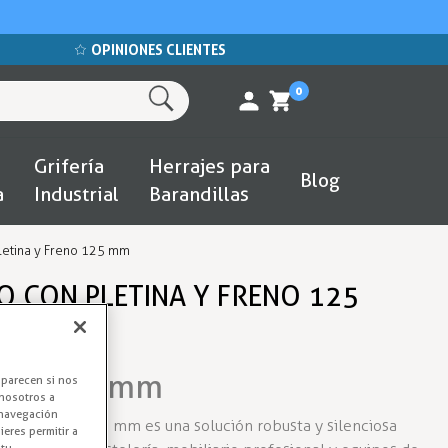
OPINIONES CLIENTES
0
Grifería
Herrajes para
Blog
a
Industrial
Barandillas
letina y Freno 125 mm
O CON PLETINA Y FRENO 125
cho 125 mm
aparecen si nos
nosotros a
 navegación
 y freno de 125 mm es una solución robusta y silenciosa
eres permitir a