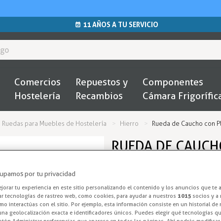
11 AÑOS A TU SERVICIO
Comercios
Repuestos y
Componentes
Hostelería
Recambios
Cámara Frigorífic
Ruedas para Muebles de Hostelería
Hierro
Rueda de Caucho con P
RUEDA DE CAUCH
MM
upamos por tu privacidad
Rueda de Cau
orar tu experiencia en este sitio personalizando el contenido y los anuncios que te 
ar tecnologías de rastreo web, como cookies, para ayudar a nuestros
1015
socios y a 
o interactúas con el sitio. Por ejemplo, esta información consiste en un historial de
La rueda de caucho con pletina
na geolocalización exacta e identificadores únicos. Puedes elegir qué tecnologías qui