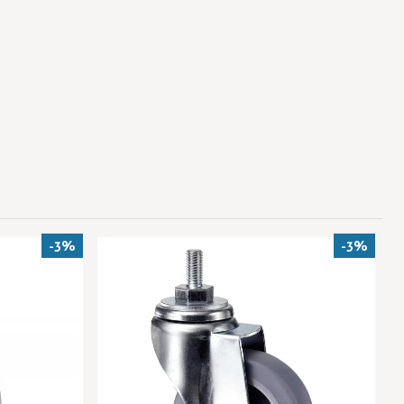
-3%
-3%