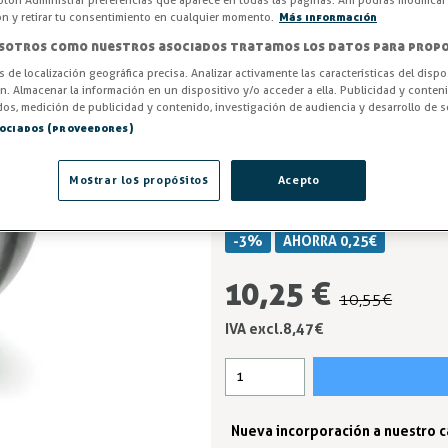
diseñada para carros industrial
otón Administrar preferencias que aparece en todas las páginas. Ahí podrás modificar
ón y retirar tu consentimiento en cualquier momento.
Más información
transporte que requieren movil
sotros como nuestros asociados tratamos los datos para propo
Entrega en 24/48h
os de localización geográfica precisa. Analizar activamente las características del dispo
ón. Almacenar la información en un dispositivo y/o acceder a ella. Publicidad y conten
Pletina
os, medición de publicidad y contenido, investigación de audiencia y desarrollo de se
sociados (proveedores)
Freno
Mostrar los propósitos
Acepto
-3%
AHORRA 0,25 €
10,25 €
10,55 €
IVA excl.8,47 €
Nueva incorporación a nuestro 