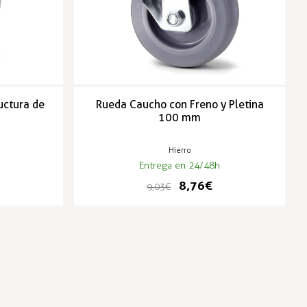
uctura de
Rueda Caucho con Freno y Pletina
100 mm
Hierro
Entrega en 24/48h
8,76 €
9,03 €
-3%
-3%