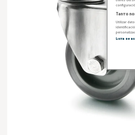
través del b
configuraci
Tanto no
Utilizar dat
identificaci
personalizad
Lista de a