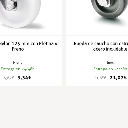
Nylon 125 mm con Pletina y
Rueda de caucho con estr
Freno
acero inoxidable
Hierro
Inox
Entrega en 24/48h
Entrega en 24/48h
9,34 €
21,07 €
9,62 €
21,68 €
PRODUCTOS POPULARES
-3%