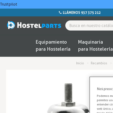
Trustpilot
LLÁMENOS 937 375 212
Equipamiento
Maquinaria
para Hostelería
para Hostelería
Inicio
Recambios
Nos preoc
Podemos mej
permites us
entender cóm
web único, u