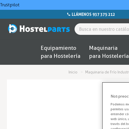
Trustpilot
LLÁMENOS 937 375 212
Equipamiento
Maquinaria
para Hostelería
para Hostelería
Inicio
Maquinaria de Frío Industr
Nos preoc
Podemos mej
permites us
entender cóm
web único, u
través del b
configuraci