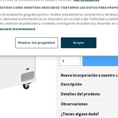
clase climática 5, garantizando
sistema de refrigeración estát
sotros como nuestros asociados tratamos los datos para propo
ideal para conservar la textura 
os de localización geográfica precisa. Analizar activamente las características del dispo
ón. Almacenar la información en un dispositivo y/o acceder a ella. Publicidad y conten
os, medición de publicidad y contenido, investigación de audiencia y desarrollo de se
ENTREGA EN 7 DÍAS
sociados (proveedores)
786,49 €
Mostrar los propósitos
Acepto
IVA excl. 649,99€
Nueva incorporación a nuestro 
Descripción
Detalles del producto
Observaciones
¿Tienes alguna duda?