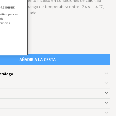
 un alto rendimiento incluso en condiciones de calor. Su
ica mantiene un rango de temperatura entre -24 y -14 °C,
rcionar:
y calidad del helado.
sitivo para su
ido
rvicios.
AÑADIR A LA CESTA
catálogo