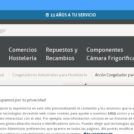
11 AÑOS A TU SERVICIO
Comercios
Repuestos y
Componentes
Hostelería
Recambios
Cámara Frigorífic
ial
Congeladores Industriales para Hostelería
Arcón Congelador pa
ARCÓN CONGELA
NIC401SCEB
upamos por tu privacidad
orar tu experiencia en este sitio personalizando el contenido y los anuncios que te 
Arcón Helados 
ar tecnologías de rastreo web, como cookies, para ayudar a nuestros
1013
socios y a 
o interactúas con el sitio. Por ejemplo, esta información consiste en un historial de
na geolocalización exacta e identificadores únicos. Puedes elegir qué tecnologías qui
El TEFCOLD NIC401SCEB está di
otón Administrar preferencias que aparece en todas las páginas. Ahí podrás modificar
ón y retirar tu consentimiento en cualquier momento.
Más información