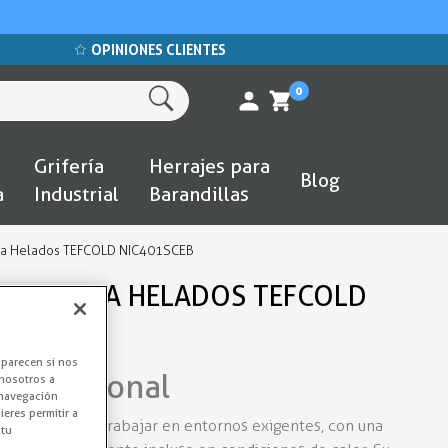
OPINIONES CLIENTES
0
Grifería
Herrajes para
Blog
a
Industrial
Barandillas
ra Helados TEFCOLD NIC401SCEB
DOR PARA HELADOS TEFCOLD
aparecen si nos
Profesional
nosotros a
 navegación
eres permitir a
señado para trabajar en entornos exigentes, con una
 tu