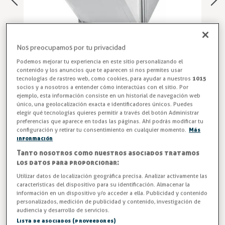
Nos preocupamos por tu privacidad
Podemos mejorar tu experiencia en este sitio personalizando el
contenido y los anuncios que te aparecen si nos permites usar
tecnologías de rastreo web, como cookies, para ayudar a nuestros
1015
socios y a nosotros a entender cómo interactúas con el sitio. Por
ejemplo, esta información consiste en un historial de navegación web
único, una geolocalización exacta e identificadores únicos. Puedes
Tolva Posos Café
elegir qué tecnologías quieres permitir a través del botón Administrar
preferencias que aparece en todas las páginas. Ahí podrás modificar tu
Tolva de posos café CV‑L lisa, para integrar en muebles
configuración y retirar tu consentimiento en cualquier momento.
Más
información
cafetera. Solución práctica, higiénica y resistente para
Tanto nosotros como nuestros asociados tratamos
cafeterías y estaciones de café profesionales. Optimiza tu
los datos para proporcionar:
barra con un sistema integrado limpio y
Utilizar datos de localización geográfica precisa. Analizar activamente las
profesional. Compra ahora la tolva CV‑L y mejora la
características del dispositivo para su identificación. Almacenar la
eficiencia en tu estación de café.
información en un dispositivo y/o acceder a ella. Publicidad y contenido
personalizados, medición de publicidad y contenido, investigación de
audiencia y desarrollo de servicios.
Entrega en 24/48h
Lista de asociados (proveedores)