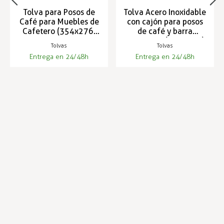
Tolva para Posos de
Tolva Acero Inoxidable
Café para Muebles de
con cajón para posos
Cafetero (354x276)
de café y barra
AG-12
picamarro (354x573)
Tolvas
Tolvas
AG-14
Entrega en 24/48h
Entrega en 24/48h
207,35 €
591,22 €
213,44 €
608,62 €
Infórmese de nuestras últimas
SUSCRIBIRSE
noticias y ofertas especiales
Trustpilot
Expertos en hostelería