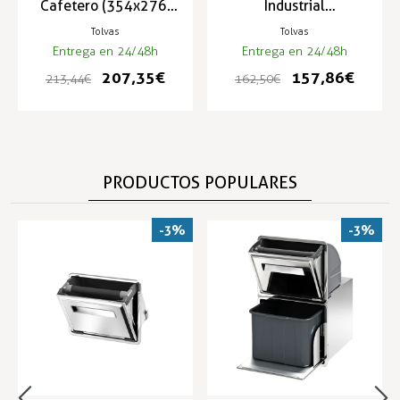
Cafetero (354x276)
Industrial
AG-12
349x277mm GA-1
Tolvas
Tolvas
Entrega en 24/48h
Entrega en 24/48h
207,35 €
157,86 €
213,44 €
162,50 €
PRODUCTOS POPULARES
-3%
-3%