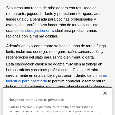
Si buscas una receta de rabo de toro con resultado de 
restaurante, jugoso, brillante y perfectamente ligado, aquí 
tienes una guía pensada para cocinas profesionales y 
avanzadas. Verás cómo hacer rabo de toro al vino tinto 
usando 
bandeja gastronorm
, ideal para producir varias 
raciones con la misma calidad.
Además de explicarte cómo se hace el rabo de toro a fuego 
lento, incluimos consejos de organización, conservación y 
regeneración del plato para servicio en menú o carta.
Esta elaboración clásica se adapta muy bien al trabajo en 
hornos mixtos y cocinas profesionales. Cocinar el rabo 
directamente en una bandeja gastronorm dentro de un 
horno 
industrial para hostelería
 te permite controlar la temperatura, 
la humedad y estandarizar tiempos, algo clave si lo ofreces a 
diario en tu restaurante.
Nos preocupamos por tu privacidad
Ingredientes para rabo de toro al vino 
Podemos mejorar tu experiencia en este sitio personalizando el
contenido y los anuncios que te aparecen si nos permites usar