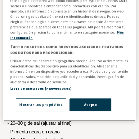
en restaurante
tecnologías de rastreo web, como cookies, para ayudar a nuestros
1015
socios y a nosotros a entender cómo interactúas con el sitio. Por
ejemplo, esta información consiste en un historial de navegación web
Para una receta de rabo de toro pensada para unas 10–12 
único, una geolocalización exacta e identificadores únicos. Puedes
raciones en bandeja gastronorm GN 1/1 profunda, 
elegir qué tecnologías quieres permitir a través del botón Administrar
necesitarás:
preferencias que aparece en todas las páginas. Ahí podrás modificar tu
configuración y retirar tu consentimiento en cualquier momento.
Más
información
- 4–5 kg de rabo de toro o ternera, troceado
Tanto nosotros como nuestros asociados tratamos
- 2–3 cebollas grandes
los datos para proporcionar:
- 2 puerros
Utilizar datos de localización geográfica precisa. Analizar activamente las
- 3 zanahorias
características del dispositivo para su identificación. Almacenar la
información en un dispositivo y/o acceder a ella. Publicidad y contenido
- 1 pimiento rojo
personalizados, medición de publicidad y contenido, investigación de
- 1 cabeza de ajos
audiencia y desarrollo de servicios.
Lista de asociados (proveedores)
- 2 tomates maduros rallados o 300 g de tomate triturado
- 1,5 l de vino tinto recio
Mostrar los propósitos
Acepto
- 1–1,2 l de caldo de carne o agua
- 2 hojas de laurel, tomillo y romero
- 20–30 g de sal (ajustar al final)
- Pimienta negra en grano