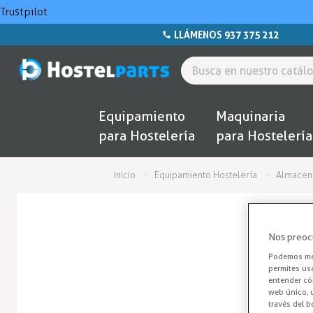
Trustpilot
LLÁMENOS 937 375 212
Equipamiento
Maquinaria
para Hostelería
para Hostelería
Inicio
Equipamiento Hostelería
Almacena
Nos preoc
Podemos mej
permites us
entender cóm
web único, u
través del b