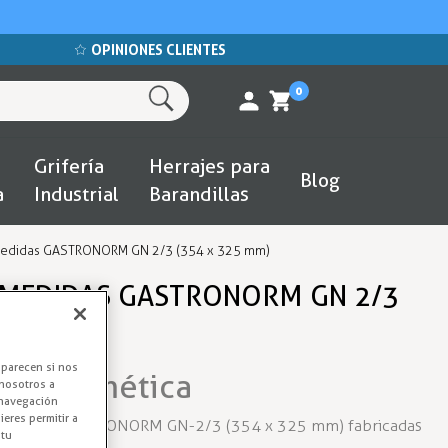
OPINIONES CLIENTES
0
Grifería
Herrajes para
Blog
a
Industrial
Barandillas
medidas GASTRONORM GN 2/3 (354 x 325 mm)
 MEDIDAS GASTRONORM GN 2/3
aparecen si nos
rm Hermética
nosotros a
 navegación
eres permitir a
s medidas GASTRONORM GN-2/3 (354 x 325 mm) fabricadas
 tu