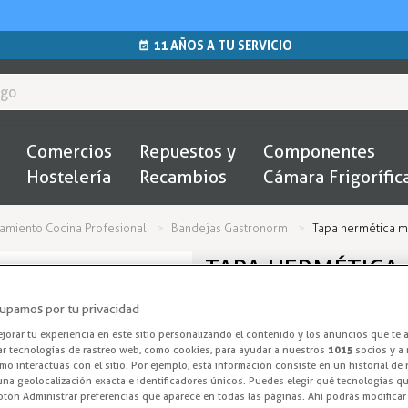
11 AÑOS A TU SERVICIO
Comercios
Repuestos y
Componentes
Hostelería
Recambios
Cámara Frigorífic
miento Cocina Profesional
Bandejas Gastronorm
Tapa hermética 
TAPA HERMÉTICA
(354 X 325 MM)
upamos por tu privacidad
orar tu experiencia en este sitio personalizando el contenido y los anuncios que te 
Tapa Gastrono
ar tecnologías de rastreo web, como cookies, para ayudar a nuestros
1015
socios y a 
o interactúas con el sitio. Por ejemplo, esta información consiste en un historial de
na geolocalización exacta e identificadores únicos. Puedes elegir qué tecnologías qui
Tapa hermética para bandeja
otón Administrar preferencias que aparece en todas las páginas. Ahí podrás modificar