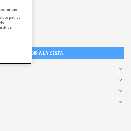
rcionar:
sitivo para su
ido
rvicios.
AÑADIR A LA CESTA