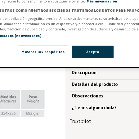
en acero inoxidable AISI 304.
ón y retirar tu consentimiento en cualquier momento.
Más información
sotros como nuestros asociados tratamos los datos para propo
Entrega en 24/48h
os de localización geográfica precisa. Analizar activamente las características del dispo
ón. Almacenar la información en un dispositivo y/o acceder a ella. Publicidad y conten
38,12 €
os, medición de publicidad y contenido, investigación de audiencia y desarrollo de se
sociados (proveedores)
IVA excl. 31,50€
Mostrar los propósitos
Acepto
Descripción
Detalles del producto
Observaciones
¿Tienes alguna duda?
Trustpilot