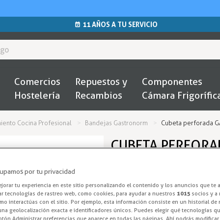
11 AÑOS A TU SERVICIO
Comercios
Repuestos y
Componentes
Hostelería
Recambios
Cámara Frigorífic
ento Cocina Profesional
Bandejas Gastronorm
Cubeta perforada 
CUBETA PERFORA
RESTAURANTE 3
upamos por tu privacidad
Recipientes G
orar tu experiencia en este sitio personalizando el contenido y los anuncios que te 
ar tecnologías de rastreo web, como cookies, para ayudar a nuestros
1015
socios y a 
o interactúas con el sitio. Por ejemplo, esta información consiste en un historial de
Bandeja perforada en medida
na geolocalización exacta e identificadores únicos. Puedes elegir qué tecnologías qui
otón Administrar preferencias que aparece en todas las páginas. Ahí podrás modificar