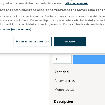
inoxidable en capacidades de 1,
ón y retirar tu consentimiento en cualquier momento.
Más información
sotros como nuestros asociados tratamos los datos para propo
Entrega en 24/48h
os de localización geográfica precisa. Analizar activamente las características del dispo
Altura (mm)
ón. Almacenar la información en un dispositivo y/o acceder a ella. Publicidad y conten
os, medición de publicidad y contenido, investigación de audiencia y desarrollo de se
sociados (proveedores)
15,67 €
Mostrar los propósitos
Acepto
IVA excl.12,95 €
Cantidad
Al comprar 10 +
Menos de 10
Descripción