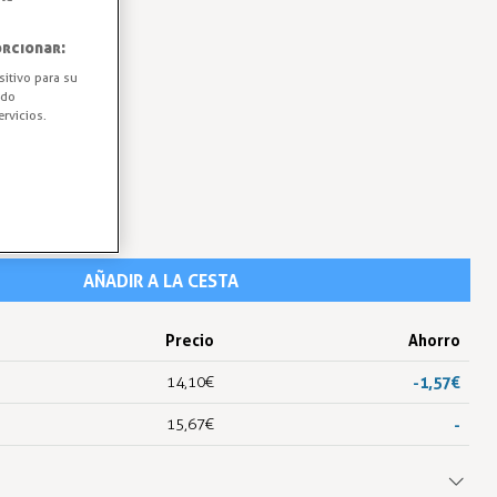
5 a 18 litros.
rcionar:
sitivo para su
ido
rvicios.
AÑADIR A LA CESTA
Precio
Ahorro
14,10 €
-1,57 €
15,67 €
-