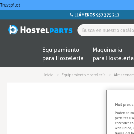
Trustpilot
LLÁMENOS 937 375 212
Equipamiento
Maquinaria
para Hostelería
para Hostelería
Inicio
Equipamiento Hostelería
Almacenami
Nos preoc
Podemos mej
permites us
entender cóm
web único, u
través del b