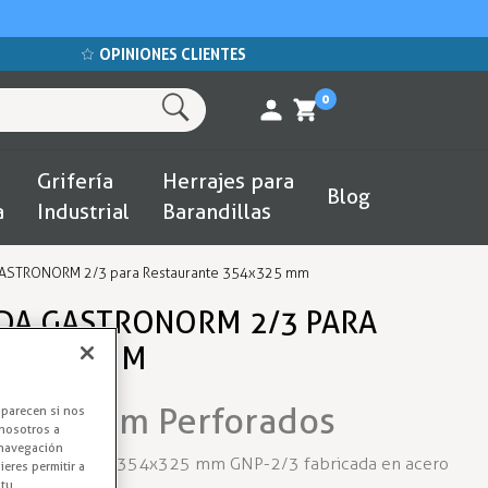
OPINIONES CLIENTES
0
Grifería
Herrajes para
Blog
a
Industrial
Barandillas
GASTRONORM 2/3 para Restaurante 354x325 mm
DA GASTRONORM 2/3 PARA
54X325 MM
astronorm Perforados
aparecen si nos
nosotros a
 navegación
s GASTRONORM 354x325 mm GNP-2/3 fabricada en acero
eres permitir a
 tu