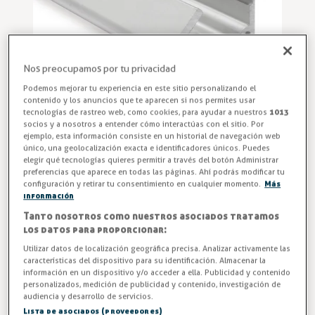
Nos preocupamos por tu privacidad
Podemos mejorar tu experiencia en este sitio personalizando el
contenido y los anuncios que te aparecen si nos permites usar
tecnologías de rastreo web, como cookies, para ayudar a nuestros
1013
socios y a nosotros a entender cómo interactúas con el sitio. Por
ejemplo, esta información consiste en un historial de navegación web
Perfil Guía Sistema Corredera 2320
único, una geolocalización exacta e identificadores únicos. Puedes
elegir qué tecnologías quieres permitir a través del botón Administrar
Perfil ángulo guía inferior, bajo puerta, modelo 2320. Tipo
preferencias que aparece en todas las páginas. Ahí podrás modificar tu
O. Garantiza un deslizamiento preciso y seguro en tus
configuración y retirar tu consentimiento en cualquier momento.
Más
información
puertas correderas con el perfil ángulo guía inferior bajo
Tanto nosotros como nuestros asociados tratamos
Fermatic 2320. Ideal para mejorar la estabilidad y evitar
los datos para proporcionar:
desajustes. ¡Optimiza tu sistema hoy mismo!
Utilizar datos de localización geográfica precisa. Analizar activamente las
características del dispositivo para su identificación. Almacenar la
Entrega en 24/48h
información en un dispositivo y/o acceder a ella. Publicidad y contenido
personalizados, medición de publicidad y contenido, investigación de
Largo
audiencia y desarrollo de servicios.
Lista de asociados (proveedores)