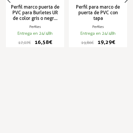
Perfil marco puerta de
Perfil para marco de
PVC para Burletes UR
puerta de PVC con
de color gris o negro,
tapa
3m E-140
Perfiles
Perfiles
Entrega en 24/48h
Entrega en 24/48h
16,58 €
19,29 €
17,07 €
19,86 €
Infórmese de nuestras últimas
SUSCRIBIRSE
noticias y ofertas especiales
Trustpilot
Expertos en hostelería