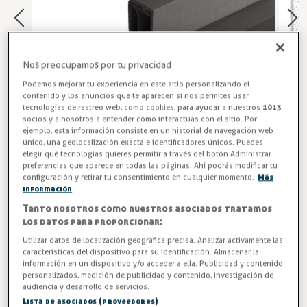
Nos preocupamos por tu privacidad
Podemos mejorar tu experiencia en este sitio personalizando el
contenido y los anuncios que te aparecen si nos permites usar
tecnologías de rastreo web, como cookies, para ayudar a nuestros
1013
socios y a nosotros a entender cómo interactúas con el sitio. Por
ejemplo, esta información consiste en un historial de navegación web
único, una geolocalización exacta e identificadores únicos. Puedes
elegir qué tecnologías quieres permitir a través del botón Administrar
preferencias que aparece en todas las páginas. Ahí podrás modificar tu
Perfil PVC rígido E-140 de color gris o negro, unidad 3m.
configuración y retirar tu consentimiento en cualquier momento.
Más
información
Entrega en 24/48h
Tanto nosotros como nuestros asociados tratamos
los datos para proporcionar:
Color
Utilizar datos de localización geográfica precisa. Analizar activamente las
características del dispositivo para su identificación. Almacenar la
información en un dispositivo y/o acceder a ella. Publicidad y contenido
personalizados, medición de publicidad y contenido, investigación de
audiencia y desarrollo de servicios.
-3%
AHORRA 0,41 €
Lista de asociados (proveedores)