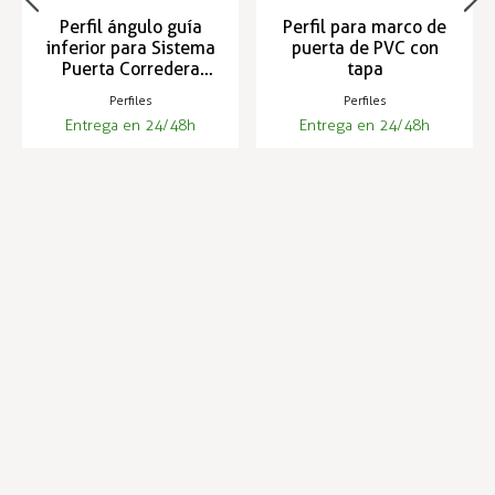
Perfil ángulo guía
Perfil para marco de
inferior para Sistema
puerta de PVC con
Puerta Corredera
tapa
2320
Perfiles
Perfiles
Entrega en 24/48h
Entrega en 24/48h
67,05 €
19,29 €
19,86 €
Infórmese de nuestras últimas
SUSCRIBIRSE
noticias y ofertas especiales
Trustpilot
Expertos en hostelería