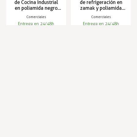
de Cocina Industrial
de refrigeración en
en poliamida negro
zamak y poliamida
313-P
negra - 300-PV
Comerciales
Comerciales
Entrega en 24/48h
Entrega en 24/48h
3,41 €
5,38 €
3,46 €
5,47 €
Infórmese de nuestras últimas
SUSCRIBIRSE
noticias y ofertas especiales
Trustpilot
Expertos en hostelería
Envíos en 24 horas