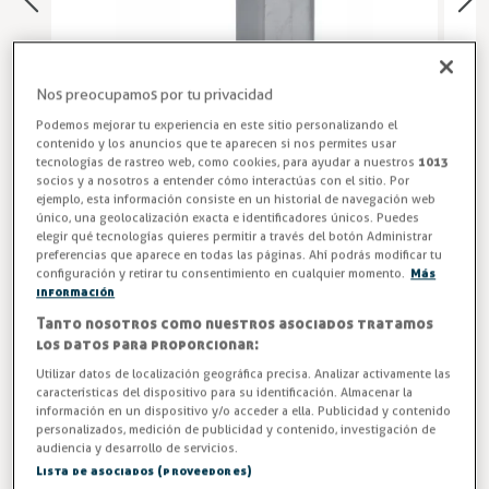
Nos preocupamos por tu privacidad
Podemos mejorar tu experiencia en este sitio personalizando el
contenido y los anuncios que te aparecen si nos permites usar
tecnologías de rastreo web, como cookies, para ayudar a nuestros
1013
socios y a nosotros a entender cómo interactúas con el sitio. Por
ejemplo, esta información consiste en un historial de navegación web
único, una geolocalización exacta e identificadores únicos. Puedes
Bisagra para Nevera
elegir qué tecnologías quieres permitir a través del botón Administrar
preferencias que aparece en todas las páginas. Ahí podrás modificar tu
configuración y retirar tu consentimiento en cualquier momento.
Más
Bisagras sin soporte TRS-P.
información
Tanto nosotros como nuestros asociados tratamos
Entrega en 24/48h
los datos para proporcionar:
Medidas bisagra TRS
Utilizar datos de localización geográfica precisa. Analizar activamente las
características del dispositivo para su identificación. Almacenar la
información en un dispositivo y/o acceder a ella. Publicidad y contenido
personalizados, medición de publicidad y contenido, investigación de
audiencia y desarrollo de servicios.
5,76 €
Lista de asociados (proveedores)