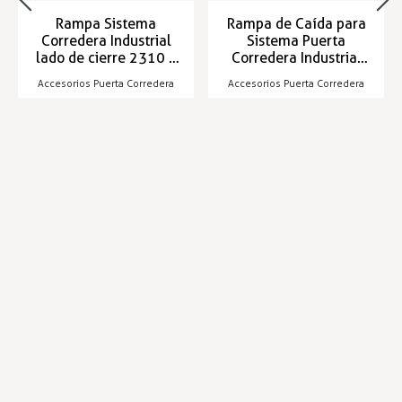
Rampa Sistema
Rampa de Caída para
Corredera Industrial
Sistema Puerta
lado de cierre 2310 y
Corredera Industrial
2320
2320/2340
Accesorios Puerta Corredera
Accesorios Puerta Corredera
Entrega en 24/48h
Entrega en 24/48h
27,15 €
17,77 €
27,95 €
18,30 €
Infórmese de nuestras últimas
SUSCRIBIRSE
noticias y ofertas especiales
Trustpilot
Expertos en hostelería