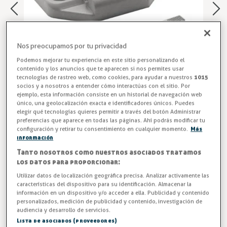
Nos preocupamos por tu privacidad
Podemos mejorar tu experiencia en este sitio personalizando el
contenido y los anuncios que te aparecen si nos permites usar
tecnologías de rastreo web, como cookies, para ayudar a nuestros
1015
socios y a nosotros a entender cómo interactúas con el sitio. Por
ejemplo, esta información consiste en un historial de navegación web
único, una geolocalización exacta e identificadores únicos. Puedes
elegir qué tecnologías quieres permitir a través del botón Administrar
Rampa Apertura Sistema Corredera
preferencias que aparece en todas las páginas. Ahí podrás modificar tu
configuración y retirar tu consentimiento en cualquier momento.
Más
información
Rampa para corredera 2310, guía lado apertura inferior,
modelo 2320-969.
Tanto nosotros como nuestros asociados tratamos
los datos para proporcionar:
Entrega en 24/48h
Utilizar datos de localización geográfica precisa. Analizar activamente las
características del dispositivo para su identificación. Almacenar la
información en un dispositivo y/o acceder a ella. Publicidad y contenido
-3%
AHORRA -0,41 €
personalizados, medición de publicidad y contenido, investigación de
audiencia y desarrollo de servicios.
13,82 €
Lista de asociados (proveedores)
14,23 €