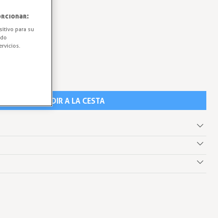
rcionar:
sitivo para su
ido
rvicios.
AÑADIR A LA CESTA