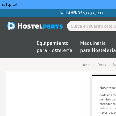
Trustpilot
LLÁMENOS 937 375 212
Equipamiento
Maquinaria
para Hostelería
para Hostelería
Inicio
Otros
B
Nos preoc
Podemos mej
permites us
entender cóm
web único, u
través del b