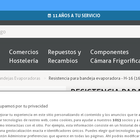
11 AÑOS A TU SERVICIO
Comercios
Repuestos y
Componentes
Hostelería
Recambios
Cámara Frigorífic
andejas Evaporadoras
Resistencia para bandeja evaporadora - H-16 (
RESISTENCIA PAR
16 (160W) Y H-3
upamos por tu privacidad
orar tu experiencia en este sitio personalizando el contenido y los anuncios que te 
Resistencias para bandejas eva
ar tecnologías de rastreo web, como cookies, para ayudar a nuestros
1013
socios y a 
o interactúas con el sitio. Por ejemplo, esta información consiste en un historial de
disponibles de potencia: 160
na geolocalización exacta e identificadores únicos. Puedes elegir qué tecnologías qui
otón Administrar preferencias que aparece en todas las páginas. Ahí podrás modificar
Entrega en 24/48h