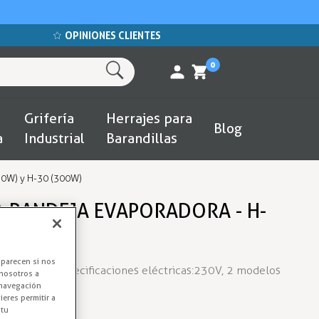
OPINIONES CLIENTES
0
Grifería
Herrajes para
Blog
a
Industrial
Barandillas
160W) y H-30 (300W)
A BANDEJA EVAPORADORA - H-
0 (300W)
aparecen si nos
poradoras, especificaciones eléctricas: 230V, 2 modelos
nosotros a
 navegación
W y 300W
eres permitir a
 tu