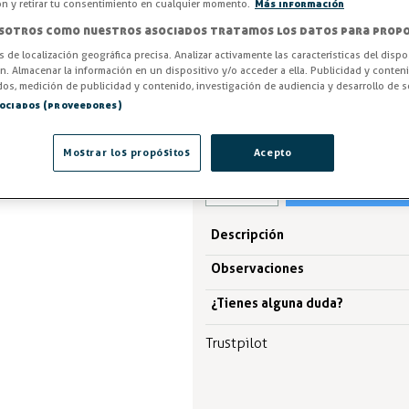
ón y retirar tu consentimiento en cualquier momento.
Más información
sotros como nuestros asociados tratamos los datos para propo
Potencia
os de localización geográfica precisa. Analizar activamente las características del dispo
ón. Almacenar la información en un dispositivo y/o acceder a ella. Publicidad y conten
os, medición de publicidad y contenido, investigación de audiencia y desarrollo de se
30,46 €
sociados (proveedores)
IVA excl.25,17 €
Mostrar los propósitos
Acepto
Descripción
Observaciones
¿Tienes alguna duda?
Trustpilot