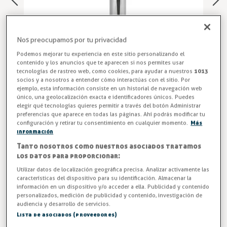
Nos preocupamos por tu privacidad
Podemos mejorar tu experiencia en este sitio personalizando el
contenido y los anuncios que te aparecen si nos permites usar
tecnologías de rastreo web, como cookies, para ayudar a nuestros
1013
socios y a nosotros a entender cómo interactúas con el sitio. Por
ejemplo, esta información consiste en un historial de navegación web
único, una geolocalización exacta e identificadores únicos. Puedes
elegir qué tecnologías quieres permitir a través del botón Administrar
Piña para Grifo Hostelería
preferencias que aparece en todas las páginas. Ahí podrás modificar tu
configuración y retirar tu consentimiento en cualquier momento.
Más
Piña de ducha para grifo modelo FR-232.
información
Tanto nosotros como nuestros asociados tratamos
Entrega en 24/48h
los datos para proporcionar:
Utilizar datos de localización geográfica precisa. Analizar activamente las
-2%
AHORRA -0,62 €
características del dispositivo para su identificación. Almacenar la
información en un dispositivo y/o acceder a ella. Publicidad y contenido
37,79 €
personalizados, medición de publicidad y contenido, investigación de
38,41 €
audiencia y desarrollo de servicios.
Lista de asociados (proveedores)
IVA excl. 31,23€