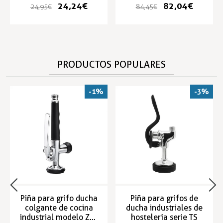
24,24 €
82,04 €
24,95 €
84,45 €
PRODUCTOS POPULARES
-1%
-3%
Piña para grifo ducha
Piña para grifos de
colgante de cocina
ducha industriales de
industrial modelo ZN-
hostelería serie TS