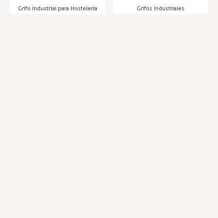
1H
Grifo Industrial para Hostelería
Grifos Industriales
Entrega en 24/48h
Entrega en 24/48h
54,46 €
66,27 €
55,24 €
68,23 €
Infórmese de nuestras últimas
SUSCRIBIRSE
noticias y ofertas especiales
Trustpilot
Expertos en hostelería
Envíos en 24 horas
Compra segura