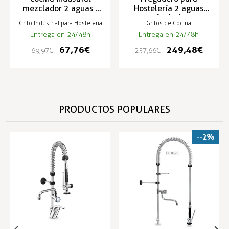
mezclador 2 aguas -
Hostelería 2 aguas
FR-308-19M
con grifo ducha - TS-
Grifo Industrial para Hostelería
Grifos de Cocina
2M
Entrega en 24/48h
Entrega en 24/48h
67,76 €
249,48 €
69,97 €
257,66 €
PRODUCTOS POPULARES
--2%