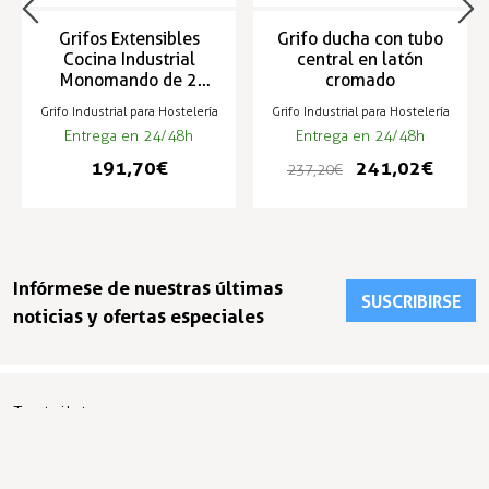
Grifos Extensibles
Grifo ducha con tubo
Cocina Industrial
central en latón
Monomando de 2
cromado
aguas - ZN-4-M Mini
Grifo Industrial para Hostelería
Grifo Industrial para Hostelería
Entrega en 24/48h
Entrega en 24/48h
191,70 €
241,02 €
237,20 €
Infórmese de nuestras últimas
SUSCRIBIRSE
noticias y ofertas especiales
Trustpilot
Expertos en hostelería