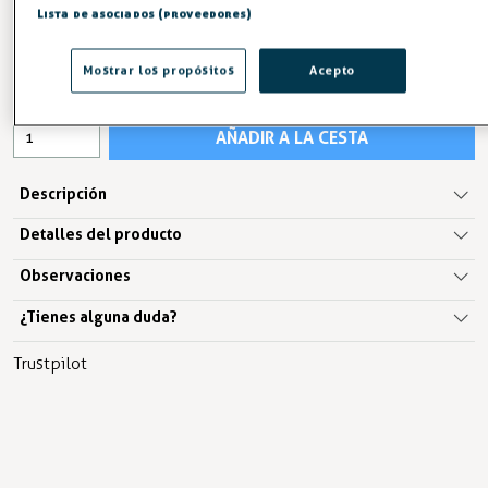
Lista de asociados (proveedores)
67,76 €
69,97 €
Mostrar los propósitos
Acepto
IVA excl. 56,00€
AÑADIR A LA CESTA
Descripción
Detalles del producto
Observaciones
¿Tienes alguna duda?
Trustpilot