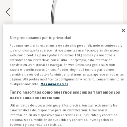
Nos preocupamos por tu privacidad
Podemos mejorar tu experiencia en este sitio personalizando el contenido y
los anuncios que te aparecen si nos permites usar tecnologías de rastreo
web, como cookies, para ayudar a nuestros
1015
socios y a nosotros a
entender cómo interactúas con el sitio. Por ejemplo, esta información
consiste en un historial de navegación web único, una geolocalización
exacta e identificadores únicos. Puedes elegir qué tecnologías quieres
permitir a través del botón Administrar preferencias que aparece en todas las
Grifo Monomando Fregadero Cocina
páginas. Ahí podrás modificar tu configuración y retirar tu consentimiento en
cualquier momento.
Más información
Grifo monomando mezclador con dos aguas modelo FR-
Tanto nosotros como nuestros asociados tratamos los
308-17M. Ideal para cocina doméstica o profesional
datos para proporcionar:
Utilizar datos de localización geográfica precisa. Analizar activamente las
Entrega en 24/48h
características del dispositivo para su identificación. Almacenar la
información en un dispositivo y/o acceder a ella. Publicidad y contenido
personalizados, medición de publicidad y contenido, investigación de
-3%
AHORRA -2,21 €
audiencia y desarrollo de servicios.