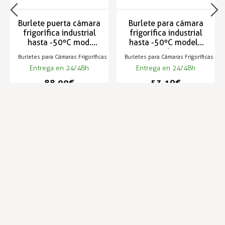
Burlete puerta cámara
Burlete para cámara
frigorífica industrial
frigorífica industrial
hasta -50ºC mod.
hasta -50ºC modelo
3530/511
G-67
Burletes para Cámaras Frigoríficas
Burletes para Cámaras Frigoríficas
Entrega en 24/48h
Entrega en 24/48h
88,00 €
53,19 €
Infórmese de nuestras últimas
SUSCRIBIRSE
noticias y ofertas especiales
Trustpilot