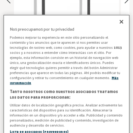
Nos preocupamos por tu privacidad
Podemos mejorar tu experiencia en este sitio personalizando el
contenido y los anuncios que te aparecen si nos permites usar
tecnologías de rastreo web, como cookies, para ayudar a nuestros
1013
socios y a nosotros a entender cómo interactúas con el sitio. Por
ejemplo, esta información consiste en un historial de navegación web
único, una geolocalización exacta e identificadores únicos. Puedes
Burletes Frigoríficos a Medida
elegir qué tecnologías quieres permitir a través del botón Administrar
preferencias que aparece en todas las páginas. Ahí podrás modificar tu
Corte de burlete a medida para marco de puerta. Escoja en
configuración y retirar tu consentimiento en cualquier momento.
Más
la lista desplegable si la medida es superior o inferior a 3
información
metros. Especifique el modelo de burlete y medidas
Tanto nosotros como nuestros asociados tratamos
los datos para proporcionar:
exactas para el corte en el momento de formalizar la
compra. Contacte directamente con nosotros en caso de
Utilizar datos de localización geográfica precisa. Analizar activamente las
características del dispositivo para su identificación. Almacenar la
duda.
información en un dispositivo y/o acceder a ella. Publicidad y contenido
personalizados, medición de publicidad y contenido, investigación de
ENTREGA EN 15 DÍAS
audiencia y desarrollo de servicios.
Lista de asociados (proveedores)