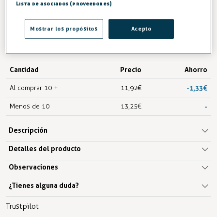
13,25 €
Lista de asociados (proveedores)
IVA excl.10,95 €
Mostrar los propósitos
Acepto
AÑADIR A LA CESTA
Cantidad
Precio
Ahorro
Al comprar 10 +
11,92 €
-1,33 €
Menos de 10
13,25 €
-
Descripción
Detalles del producto
Observaciones
¿Tienes alguna duda?
Trustpilot