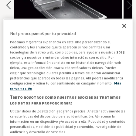
Nos preocupamos por tu privacidad
Podemos mejorar tu experiencia en este sitio personalizando el
contenido y los anuncios que te aparecen si nos permites usar
tecnologías de rastreo web, como cookies, para ayudar a nuestros
1013
socios y a nosotros a entender cómo interactúas con el sitio. Por
ejemplo, esta información consiste en un historial de navegación web
único, una geolocalización exacta e identificadores únicos. Puedes
Bandejas GNC-1/1 de policarbonato en medidas
elegir qué tecnologías quieres permitir a través del botón Administrar
preferencias que aparece en todas las páginas. Ahí podrás modificar tu
GASTRONORM 530x325mm con capacidades de 9 a 28
configuración y retirar tu consentimiento en cualquier momento.
Más
litros.
información
Tanto nosotros como nuestros asociados tratamos
Entrega en 24/48h
los datos para proporcionar:
Utilizar datos de localización geográfica precisa. Analizar activamente las
Altura (mm)
características del dispositivo para su identificación. Almacenar la
información en un dispositivo y/o acceder a ella. Publicidad y contenido
personalizados, medición de publicidad y contenido, investigación de
audiencia y desarrollo de servicios.