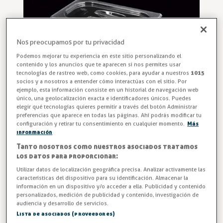
Nos preocupamos por tu privacidad
Podemos mejorar tu experiencia en este sitio personalizando el
contenido y los anuncios que te aparecen si nos permites usar
tecnologías de rastreo web, como cookies, para ayudar a nuestros
1015
socios y a nosotros a entender cómo interactúas con el sitio. Por
ejemplo, esta información consiste en un historial de navegación web
único, una geolocalización exacta e identificadores únicos. Puedes
elegir qué tecnologías quieres permitir a través del botón Administrar
preferencias que aparece en todas las páginas. Ahí podrás modificar tu
configuración y retirar tu consentimiento en cualquier momento.
Más
información
Tapa GNTC-1/4 en policarbonato con medidas
Tanto nosotros como nuestros asociados tratamos
GASTRONORM de 265 x 162 mm.
los datos para proporcionar:
Utilizar datos de localización geográfica precisa. Analizar activamente las
Entrega en 24/48h
características del dispositivo para su identificación. Almacenar la
información en un dispositivo y/o acceder a ella. Publicidad y contenido
personalizados, medición de publicidad y contenido, investigación de
3,03 €
audiencia y desarrollo de servicios.
Lista de asociados (proveedores)
IVA excl. 2,50€