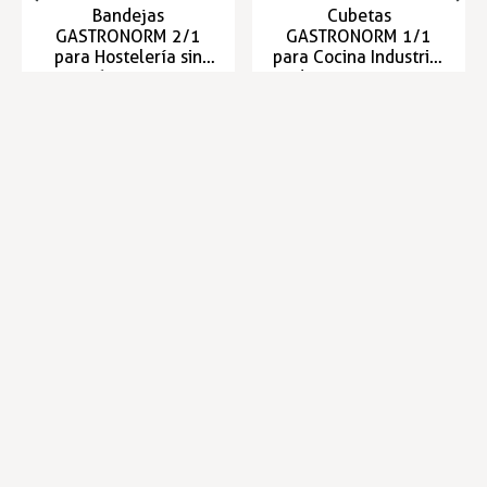
Bandejas
Cubetas
GASTRONORM 2/1
GASTRONORM 1/1
para Hostelería sin
para Cocina Industrial
asas 650x530mm
de 530x325mm
Bandejas Gastronorm
Bandejas Gastronorm
Entrega en 24/48h
Entrega en 24/48h
21,77 €
12,04 €
Infórmese de nuestras últimas
SUSCRIBIRSE
noticias y ofertas especiales
Trustpilot
Expertos en hostelería