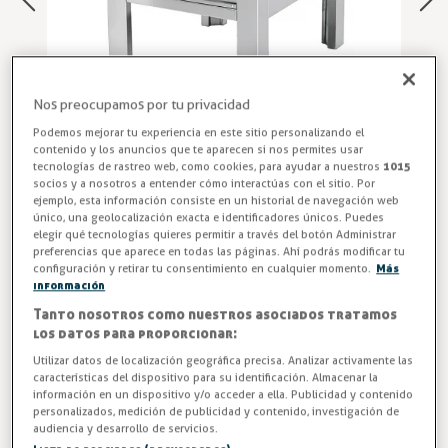
Nos preocupamos por tu privacidad
Podemos mejorar tu experiencia en este sitio personalizando el
contenido y los anuncios que te aparecen si nos permites usar
tecnologías de rastreo web, como cookies, para ayudar a nuestros
1015
socios y a nosotros a entender cómo interactúas con el sitio. Por
ejemplo, esta información consiste en un historial de navegación web
Cocina Gas Pavimento
único, una geolocalización exacta e identificadores únicos. Puedes
elegir qué tecnologías quieres permitir a través del botón Administrar
preferencias que aparece en todas las páginas. Ahí podrás modificar tu
Cocina de pavimento a gas profesional 27,24 kW para
configuración y retirar tu consentimiento en cualquier momento.
Más
hostelería OCGCP6E, compatible con gas natural o GPL.
información
Potente, robusta y diseñada para cocinas industriales.
Tanto nosotros como nuestros asociados tratamos
Equipa tu cocina profesional con la cocina de pavimento a
los datos para proporcionar:
gas 27,24 kW. Potencia, durabilidad y eficiencia
Utilizar datos de localización geográfica precisa. Analizar activamente las
garantizadas. ¡Cómprala hoy en Hostelparts y mejora el
características del dispositivo para su identificación. Almacenar la
información en un dispositivo y/o acceder a ella. Publicidad y contenido
rendimiento de tu cocina industrial!
personalizados, medición de publicidad y contenido, investigación de
audiencia y desarrollo de servicios.
Entrega en 24/48h