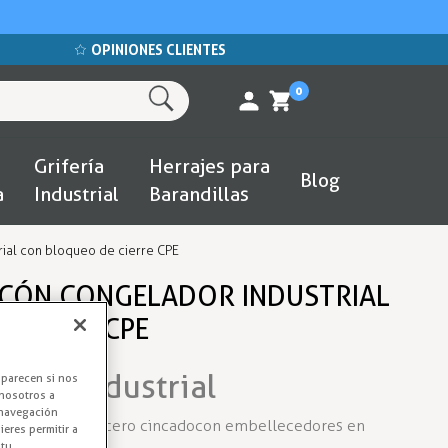
OPINIONES CLIENTES
0
Grifería
Herrajes para
Blog
a
Industrial
Barandillas
rial con bloqueo de cierre CPE
RCÓN CONGELADOR INDUSTRIAL
 CIERRE CPE
ador Industrial
aparecen si nos
nosotros a
 navegación
. Fabricada en acero cincado con embellecedores en
eres permitir a
 tu