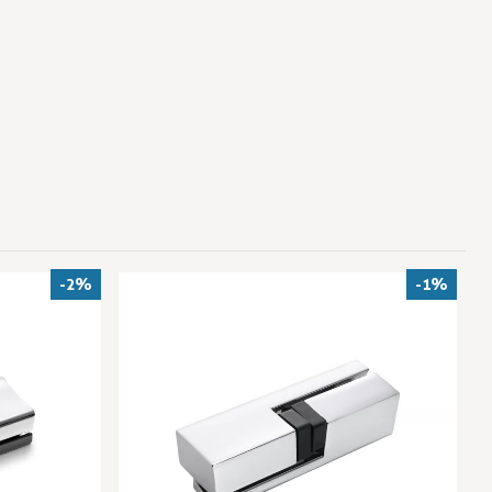
-2%
-1%