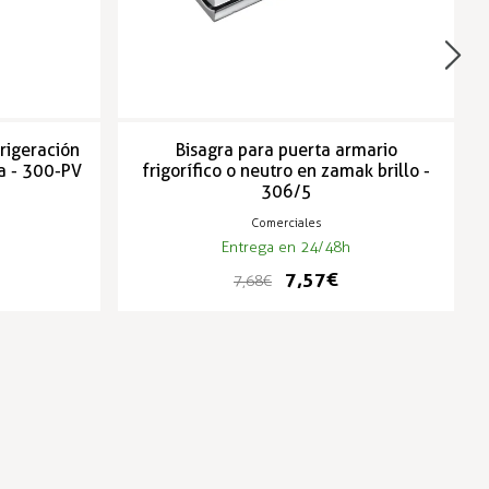
frigeración
Bisagra para puerta armario
a - 300-PV
frigorífico o neutro en zamak brillo -
306/5
Comerciales
Entrega en 24/48h
7,57 €
7,68 €
-1%
-1%