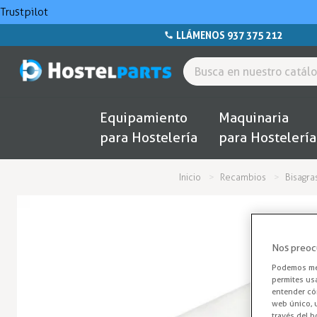
Trustpilot
LLÁMENOS 937 375 212
Equipamiento
Maquinaria
para Hostelería
para Hostelería
Inicio
Recambios
Bisagra
Nos preoc
Podemos mej
permites us
entender cóm
web único, u
través del b