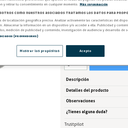
poliestireno antichoque blanco
ón y retirar tu consentimiento en cualquier momento.
Más información
sotros como nuestros asociados tratamos los datos para propo
Entrega en 24/48h
os de localización geográfica precisa. Analizar activamente las características del dispo
-1%
AHORRA -0,36 €
ón. Almacenar la información en un dispositivo y/o acceder a ella. Publicidad y conten
os, medición de publicidad y contenido, investigación de audiencia y desarrollo de se
sociados (proveedores)
24,48 €
24,84 €
IVA excl. 20,23€
Mostrar los propósitos
Acepto
Descripción
Detalles del producto
Observaciones
¿Tienes alguna duda?
Trustpilot