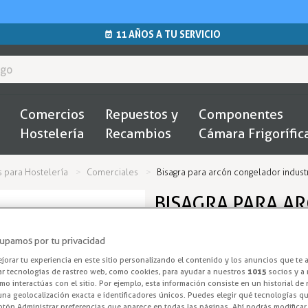
11 AÑOS A TU SERVICIO
Comercios
Repuestos y
Componentes
Hostelería
Recambios
Cámara Frigorífic
s para Hostelería
Comerciales
Bisagra para arcón congelador indust
BISAGRA PARA A
CON BLOQUEO DE
upamos por tu privacidad
Bisagra Congel
orar tu experiencia en este sitio personalizando el contenido y los anuncios que te 
ar tecnologías de rastreo web, como cookies, para ayudar a nuestros
1015
socios y a 
o interactúas con el sitio. Por ejemplo, esta información consiste en un historial de
Bisagra modelo CPE para arcón
na geolocalización exacta e identificadores únicos. Puedes elegir qué tecnologías qui
otón Administrar preferencias que aparece en todas las páginas. Ahí podrás modificar