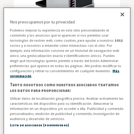
Nos preocupamos por tu privacidad
Podemos mejorar tu experiencia en este sitio personalizando el
contenido y los anuncios que te aparecen si nos permites usar
tecnologías de rastreo web, como cookies, para ayudar a nuestros
1013
socios y a nosotros a entender cómo interactúas con el sitio. Por
ejemplo, esta información consiste en un historial de navegación web
único, una geolocalización exacta e identificadores únicos. Puedes
Equipo de refrigeración comercial compacto MONOBLOCK
elegir qué tecnologías quieres permitir a través del botón Administrar
preferencias que aparece en todas las páginas. Ahí podrás modificar tu
modelo MCT-W700
configuración y retirar tu consentimiento en cualquier momento.
Más
información
Entrega en 24/48h
Tanto nosotros como nuestros asociados tratamos
los datos para proporcionar:
-3%
AHORRA -33,28 €
Utilizar datos de localización geográfica precisa. Analizar activamente las
características del dispositivo para su identificación. Almacenar la
1.131,18 €
información en un dispositivo y/o acceder a ella. Publicidad y contenido
1.164,46 €
personalizados, medición de publicidad y contenido, investigación de
audiencia y desarrollo de servicios.
IVA excl. 934,86€
Lista de asociados (proveedores)