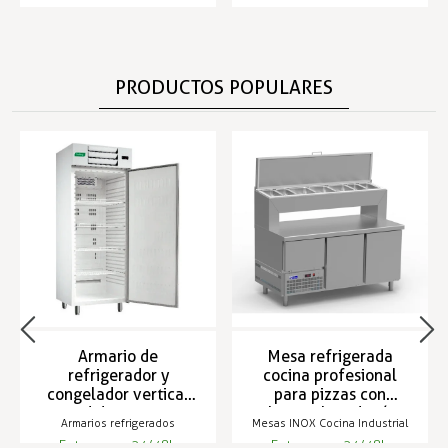
PRODUCTOS POPULARES
Armario de
Mesa refrigerada
refrigerador y
cocina profesional
congelador vertical
para pizzas con
medidas GN 2/1
cubetas elevadas (0 a
Armarios refrigerados
Mesas INOX Cocina Industrial
8 ºC) - OZ TPL-1600
Entrega en 24/48h
Entrega en 24/48h