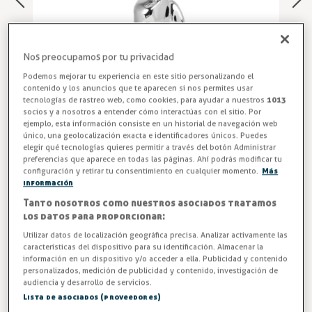
Nos preocupamos por tu privacidad
Podemos mejorar tu experiencia en este sitio personalizando el
contenido y los anuncios que te aparecen si nos permites usar
tecnologías de rastreo web, como cookies, para ayudar a nuestros
1013
socios y a nosotros a entender cómo interactúas con el sitio. Por
ejemplo, esta información consiste en un historial de navegación web
único, una geolocalización exacta e identificadores únicos. Puedes
elegir qué tecnologías quieres permitir a través del botón Administrar
Adaptador para Grifos Industriales
preferencias que aparece en todas las páginas. Ahí podrás modificar tu
configuración y retirar tu consentimiento en cualquier momento.
Más
Adaptador a pared para conectar grifos ducha serie TS,
información
modelo TSP-9A
Tanto nosotros como nuestros asociados tratamos
los datos para proporcionar:
Entrega en 24/48h
Utilizar datos de localización geográfica precisa. Analizar activamente las
características del dispositivo para su identificación. Almacenar la
-3%
AHORRA -1,22 €
información en un dispositivo y/o acceder a ella. Publicidad y contenido
personalizados, medición de publicidad y contenido, investigación de
audiencia y desarrollo de servicios.
41,38 €
42,60 €
Lista de asociados (proveedores)