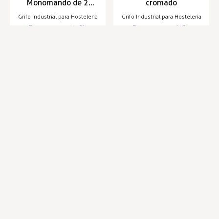
Monomando de 2
cromado
aguas - ZN-4-M Mini
Grifo Industrial para Hostelería
Grifo Industrial para Hostelería
Entrega en 24/48h
Entrega en 24/48h
191,70 €
241,02 €
237,20 €
Infórmese de nuestras últimas
SUSCRIBIRSE
noticias y ofertas especiales
Trustpilot
Expertos en hostelería
Envíos en 24 horas