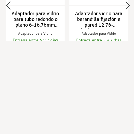
Adaptador para vidrio
Adaptador vidrio para
para tubo redondo o
barandilla fijación a
plano 6-16,76mm
pared 12,76-
RAILFORM
16,76mm RAILFORM
Adaptador para Vidrio
Adaptador para Vidrio
Entrega entre 5 y 7 días
Entrega entre 5 y 7 días
7,96 €
23,14 €
8,55 €
24,84 €
Infórmese de nuestras últimas
SUSCRIBIRSE
noticias y ofertas especiales
Trustpilot