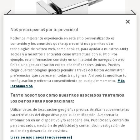
Nos preocupamos por tu privacidad
Podemos mejorar tu experiencia en este sitio personalizando el
contenido y los anuncios que te aparecen si nos permites usar
tecnologías de rastreo web, como cookies, para ayudar a nuestros
1013
socios y a nosotros a entender cómo interactúas con el sitio. Por
ejemplo, esta información consiste en un historial de navegación web
único, una geolocalización exacta e identificadores únicos. Puedes
elegir qué tecnologías quieres permitir a través del botón Administrar
preferencias que aparece en todas las páginas. Ahí podrás modificar tu
configuración y retirar tu consentimiento en cualquier momento.
Más
Soporte Adaptador para Vidrio
información
Adaptador rectangular para vidrio 8,76-16,76mm, con
Tanto nosotros como nuestros asociados tratamos
los datos para proporcionar:
regulación y fijación para pared
Utilizar datos de localización geográfica precisa. Analizar activamente las
características del dispositivo para su identificación. Almacenar la
Entrega entre 5 y 7 días
información en un dispositivo y/o acceder a ella. Publicidad y contenido
personalizados, medición de publicidad y contenido, investigación de
-7%
AHORRA -2,36 €
audiencia y desarrollo de servicios.
Lista de asociados (proveedores)