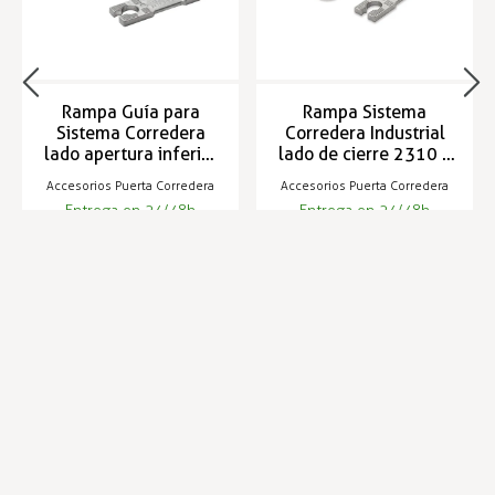
Rampa Guía para
Rampa Sistema
Sistema Corredera
Corredera Industrial
lado apertura inferior
lado de cierre 2310 y
2310
2320
Accesorios Puerta Corredera
Accesorios Puerta Corredera
Entrega en 24/48h
Entrega en 24/48h
13,82 €
27,15 €
14,23 €
27,95 €
Infórmese de nuestras últimas
SUSCRIBIRSE
noticias y ofertas especiales
Trustpilot