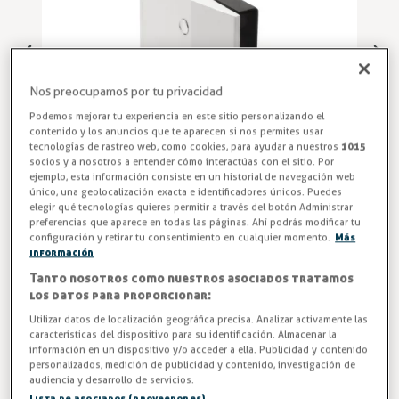
Nos preocupamos por tu privacidad
Podemos mejorar tu experiencia en este sitio personalizando el
contenido y los anuncios que te aparecen si nos permites usar
tecnologías de rastreo web, como cookies, para ayudar a nuestros
1015
socios y a nosotros a entender cómo interactúas con el sitio. Por
ejemplo, esta información consiste en un historial de navegación web
único, una geolocalización exacta e identificadores únicos. Puedes
elegir qué tecnologías quieres permitir a través del botón Administrar
preferencias que aparece en todas las páginas. Ahí podrás modificar tu
configuración y retirar tu consentimiento en cualquier momento.
Más
Tope Maneta Puerta Corredera
información
Tanto nosotros como nuestros asociados tratamos
Tope maneta exterior para puerta corredera. Fabricado en
los datos para proporcionar:
aluminio extrusionado y anodizado en 15 micras. Este tope
Utilizar datos de localización geográfica precisa. Analizar activamente las
se monta el el flanco lateral de la puerta y tiene la
características del dispositivo para su identificación. Almacenar la
información en un dispositivo y/o acceder a ella. Publicidad y contenido
posibilidad de regulación de espesor. Se suministra aparte
personalizados, medición de publicidad y contenido, investigación de
de las manetas.
audiencia y desarrollo de servicios.
Lista de asociados (proveedores)