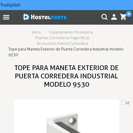
Trustpilot
0
Inicio
Equipamiento Hostelería
Puertas Correderas Frigoríficas
Accesorios Puerta Corredera
Tope para Maneta Exterior de Puerta Corredera Industrial modelo
9530
TOPE PARA MANETA EXTERIOR DE
PUERTA CORREDERA INDUSTRIAL
MODELO 9530