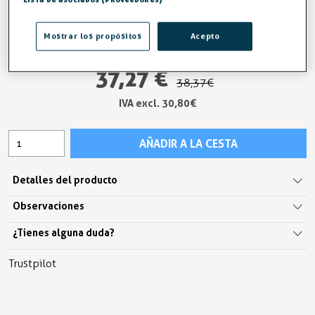
Entrega en 24/48h
Mostrar los propósitos
Acepto
-3%
AHORRA -1,10 €
37,27 €
38,37 €
IVA excl. 30,80€
AÑADIR A LA CESTA
Detalles del producto
Observaciones
¿Tienes alguna duda?
Trustpilot