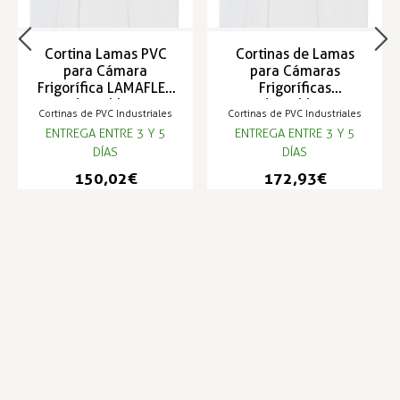
Cortina Lamas PVC
Cortinas de Lamas
para Cámara
para Cámaras
Frigorífica LAMAFLEX
Frigoríficas
adaptables a
adaptables a
Cortinas de PVC Industriales
Cortinas de PVC Industriales
cualquier paso libre
cualquier paso libre
ENTREGA ENTRE 3 Y 5
ENTREGA ENTRE 3 Y 5
LAMAFLEX
DÍAS
DÍAS
150,02 €
172,93 €
Infórmese de nuestras últimas
SUSCRIBIRSE
noticias y ofertas especiales
Trustpilot