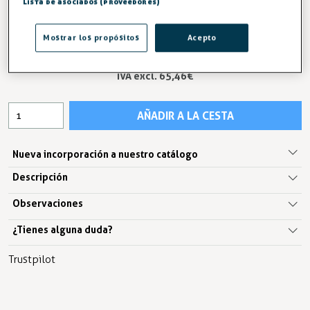
Lista de asociados (proveedores)
-5%
AHORRA -3,95 €
Mostrar los propósitos
Acepto
79,21 €
83,16 €
IVA excl. 65,46€
AÑADIR A LA CESTA
Nueva incorporación a nuestro catálogo
Descripción
Observaciones
¿Tienes alguna duda?
Trustpilot