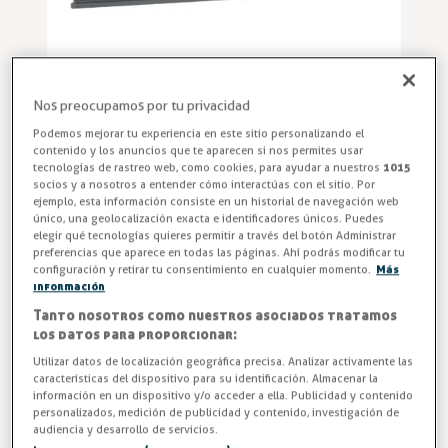
Nos preocupamos por tu privacidad
Podemos mejorar tu experiencia en este sitio personalizando el
contenido y los anuncios que te aparecen si nos permites usar
tecnologías de rastreo web, como cookies, para ayudar a nuestros
1015
socios y a nosotros a entender cómo interactúas con el sitio. Por
Tira Cortina Lamas PVC
ejemplo, esta información consiste en un historial de navegación web
único, una geolocalización exacta e identificadores únicos. Puedes
elegir qué tecnologías quieres permitir a través del botón Administrar
Tira de PVC para cortinas de lamas modelo 2620, con
preferencias que aparece en todas las páginas. Ahí podrás modificar tu
longitud de 3,7 metros. Ideal para sustituciones o
configuración y retirar tu consentimiento en cualquier momento.
Más
ampliaciones. Material flexible, resistente al frío y de fácil
información
instalación en entornos industriales y de hostelería.
Tanto nosotros como nuestros asociados tratamos
Renueva tus cortinas con la tira PVC de 3,7 metros – la
los datos para proporcionar:
solución ideal para eficiencia térmica y seguridad en tu
Utilizar datos de localización geográfica precisa. Analizar activamente las
características del dispositivo para su identificación. Almacenar la
negocio.
información en un dispositivo y/o acceder a ella. Publicidad y contenido
personalizados, medición de publicidad y contenido, investigación de
Entrega en 24/48h
audiencia y desarrollo de servicios.