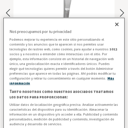
Nos preocupamos por tu privacidad
Podemos mejorar tu experiencia en este sitio personalizando el
contenido y los anuncios que te aparecen si nos permites usar
tecnologías de rastreo web, como cookies, para ayudar a nuestros
1013
socios y a nosotros a entender cómo interactúas con el sitio. Por
ejemplo, esta información consiste en un historial de navegación web
único, una geolocalización exacta e identificadores únicos. Puedes
elegir qué tecnologías quieres permitir a través del botón Administrar
preferencias que aparece en todas las páginas. Ahí podrás modificar tu
Cuchillo Chuletero INOX COMAS
configuración y retirar tu consentimiento en cualquier momento.
Más
información
Pack de 2 cuchillos chuleteros modelo Cheese de Comas,
Tanto nosotros como nuestros asociados tratamos
fabricados en acero inoxidable 18% con 3 mm de grosor.
los datos para proporcionar:
Cuchillos elegantes, resistentes y eficaces, ideales para
Utilizar datos de localización geográfica precisa. Analizar activamente las
carne en restaurantes, hoteles y hostelería profesional.
características del dispositivo para su identificación. Almacenar la
¡Potencia el servicio en tu restaurante con los cuchillos
información en un dispositivo y/o acceder a ella. Publicidad y contenido
personalizados, medición de publicidad y contenido, investigación de
chuleteros Cheese de Comas! Compra calidad profesional
audiencia y desarrollo de servicios.