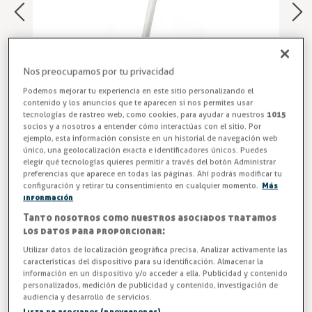
Nos preocupamos por tu privacidad
Podemos mejorar tu experiencia en este sitio personalizando el
contenido y los anuncios que te aparecen si nos permites usar
tecnologías de rastreo web, como cookies, para ayudar a nuestros
1015
socios y a nosotros a entender cómo interactúas con el sitio. Por
ejemplo, esta información consiste en un historial de navegación web
único, una geolocalización exacta e identificadores únicos. Puedes
elegir qué tecnologías quieres permitir a través del botón Administrar
Tenedor 2 Púas para Carne
preferencias que aparece en todas las páginas. Ahí podrás modificar tu
configuración y retirar tu consentimiento en cualquier momento.
Más
Tenedor profesional de 2 púas de acero inoxidable
información
monoblock, ideal para trinchar y servir carne en entornos
Tanto nosotros como nuestros asociados tratamos
de hostelería. Resistente, elegante y funcional. Aumenta la
los datos para proporcionar:
precisión y elegancia en tu servicio con el tenedor 2 púas
Utilizar datos de localización geográfica precisa. Analizar activamente las
COMAS. Profesional, resistente y perfecto para cocinas
características del dispositivo para su identificación. Almacenar la
información en un dispositivo y/o acceder a ella. Publicidad y contenido
exigentes. ¡Cómpralo ahora!
personalizados, medición de publicidad y contenido, investigación de
audiencia y desarrollo de servicios.
ENTREGA ENTRE 3 Y 5 DÍAS
Lista de asociados (proveedores)