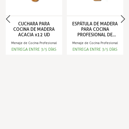
CUCHARA PARA
ESPÁTULA DE MADERA
COCINA DE MADERA
PARA COCINA
ACACIA x12 UD
PROFESIONAL DE
ACACIA x12 UD -
Menaje de Cocina Profesional
Menaje de Cocina Profesional
COMAS
ENTREGA ENTRE 3/5 DÍAS
ENTREGA ENTRE 3/5 DÍAS
42,34 €
42,29 €
Infórmese de nuestras últimas
SUSCRIBIRSE
noticias y ofertas especiales
Trustpilot