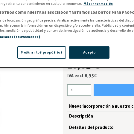
hostelería. Ideal para escurrir 
ón y retirar tu consentimiento en cualquier momento.
Más información
precisión y seguridad con la 
sotros como nuestros asociados tratamos los datos para propo
en toda cocina profesional. ¡Ha
os de localización geográfica precisa. Analizar activamente las características del dispo
ón. Almacenar la información en un dispositivo y/o acceder a ella. Publicidad y conten
ENTREGA ENTRE 3 Y 5 DÍAS
os, medición de publicidad y contenido, investigación de audiencia y desarrollo de se
sociados (proveedores)
Opciones
Mostrar los propósitos
Acepto
10,83 €
IVA excl.8,95 €
Nueva incorporación a nuestro 
Descripción
Detalles del producto