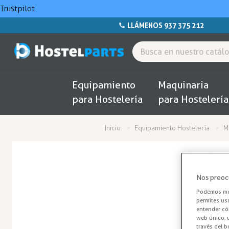
Trustpilot
LLÁMENOS 937 375 212
Equipamiento
Maquinaria
para Hostelería
para Hostelería
Inicio
Equipamiento Hostelería
M
Nos preoc
Podemos mej
permites us
entender cóm
web único, u
través del b