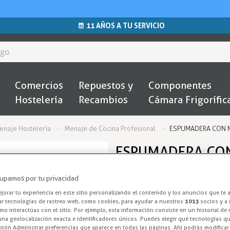
11 AÑOS A TU SERVICIO
Comercios
Repuestos y
Componentes
Hostelería
Recambios
Cámara Frigorífic
enaje Hostelería
Menaje de Cocina Profesional
ESPUMADERA CON M
ESPUMADERA CON
- COMAS
upamos por tu privacidad
Espumadera de
orar tu experiencia en este sitio personalizando el contenido y los anuncios que te 
ar tecnologías de rastreo web, como cookies, para ayudar a nuestros
1013
socios y a 
o interactúas con el sitio. Por ejemplo, esta información consiste en un historial de
Espumadera profesional de mall
na geolocalización exacta e identificadores únicos. Puedes elegir qué tecnologías qui
otón Administrar preferencias que aparece en todas las páginas. Ahí podrás modificar