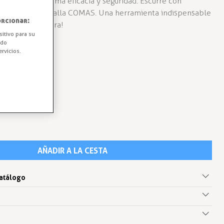
frituras con máxima eficacia y seguridad. Escurre con
espumadera de malla COMAS. Una herramienta indispensable
rcionar:
z tu pedido ahora!
sitivo para su
ido
rvicios.
AÑADIR A LA CESTA
catálogo