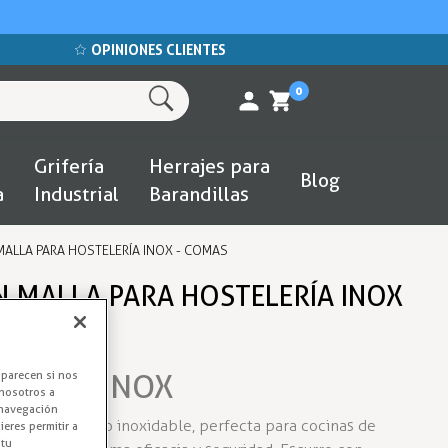
OPINIONES CLIENTES
0
Grifería
Herrajes para
Blog
a
Industrial
Barandillas
ALLA PARA HOSTELERÍA INOX - COMAS
 MALLA PARA HOSTELERÍA INOX
 Malla INOX
aparecen si nos
nosotros a
 navegación
a fina en acero inoxidable, perfecta para cocinas de
eres permitir a
 tu