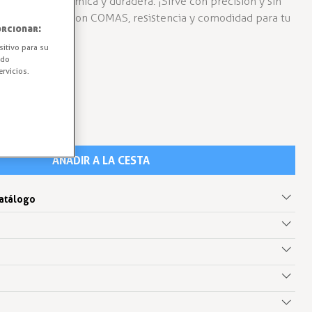
 Ligera, ergonómica y duradera. ¡Sirve con precisión y sin
 de lasaña de nylon COMAS, resistencia y comodidad para tu
rcionar:
sitivo para su
ido
rvicios.
AÑADIR A LA CESTA
catálogo