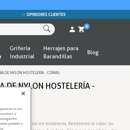
OPINIONES CLIENTES
0
Grifería
Herrajes para
Blog
a
Industrial
Barandillas
ÑA DE NYLON HOSTELERÍA - COMAS
A DE NYLON HOSTELERÍA -
Lasaña
aparecen si nos
nosotros a
 navegación
para uso intensivo en hostelería. Resistente al calor, no
eres permitir a
 tu