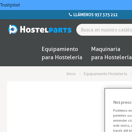
Trustpilot
LLÁMENOS 937 375 212
Equipamiento
Maquinaria
para Hostelería
para Hostelería
Inicio
Equipamiento Hostelería
Nos preoc
Podemos mej
permites us
entender cóm
web único, u
través del b