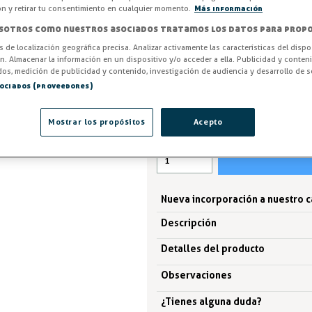
raya superficies antiadherentes.
ón y retirar tu consentimiento en cualquier momento.
Más información
dañar tu menaje! Elige la pala
sotros como nuestros asociados tratamos los datos para propo
cocina profesional.
os de localización geográfica precisa. Analizar activamente las características del dispo
ón. Almacenar la información en un dispositivo y/o acceder a ella. Publicidad y conten
ENTREGA ENTRE 3 Y 5 DÍAS
os, medición de publicidad y contenido, investigación de audiencia y desarrollo de se
sociados (proveedores)
5,99 €
Mostrar los propósitos
Acepto
IVA excl. 4,95€
Nueva incorporación a nuestro 
Descripción
Detalles del producto
Observaciones
¿Tienes alguna duda?