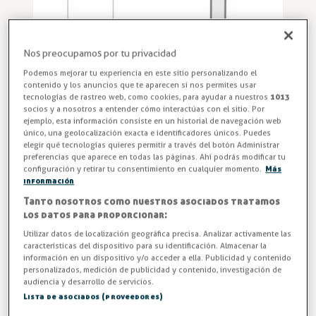
Nos preocupamos por tu privacidad
Podemos mejorar tu experiencia en este sitio personalizando el
contenido y los anuncios que te aparecen si nos permites usar
tecnologías de rastreo web, como cookies, para ayudar a nuestros
1013
socios y a nosotros a entender cómo interactúas con el sitio. Por
ejemplo, esta información consiste en un historial de navegación web
único, una geolocalización exacta e identificadores únicos. Puedes
Perfil PVC rígido de color negro modelo N119.
elegir qué tecnologías quieres permitir a través del botón Administrar
preferencias que aparece en todas las páginas. Ahí podrás modificar tu
configuración y retirar tu consentimiento en cualquier momento.
Más
Entrega en 24/48h
información
Tanto nosotros como nuestros asociados tratamos
-3%
AHORRA -0,71 €
los datos para proporcionar:
24,42 €
Utilizar datos de localización geográfica precisa. Analizar activamente las
25,13 €
características del dispositivo para su identificación. Almacenar la
información en un dispositivo y/o acceder a ella. Publicidad y contenido
IVA excl. 20,18€
personalizados, medición de publicidad y contenido, investigación de
audiencia y desarrollo de servicios.
Lista de asociados (proveedores)
AÑADIR A LA CESTA