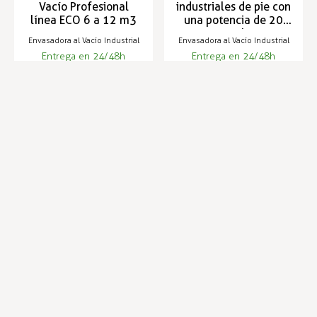
Vacío Profesional
industriales de pie con
línea ECO 6 a 12 m3
una potencia de 20
m3/h
Envasadora al Vacío Industrial
Envasadora al Vacío Industrial
Entrega en 24/48h
Entrega en 24/48h
1.457,99 €
2.032,79 €
Infórmese de nuestras últimas
SUSCRIBIRSE
noticias y ofertas especiales
Trustpilot
Expertos en hostelería
Envíos en 24 horas