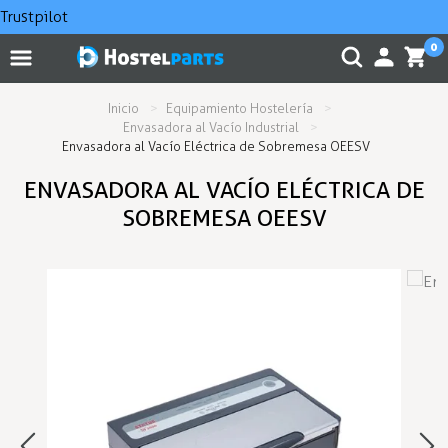
Trustpilot
0
Inicio
Equipamiento Hostelería
Envasadora al Vacío Industrial
Envasadora al Vacío Eléctrica de Sobremesa OEESV
ENVASADORA AL VACÍO ELÉCTRICA DE
SOBREMESA OEESV