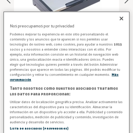
Nos preocupamos por tu privacidad
Podemos mejorar tu experiencia en este sitio personalizando el
contenido y los anuncios que te aparecen si nos permites usar
tecnologías de rastreo web, como cookies, para ayudar a nuestros
1015
socios y a nosotros a entender cómo interactúas con el sitio. Por
ejemplo, esta información consiste en un historial de navegación web
único, una geolocalización exacta e identificadores únicos. Puedes
Envasadora Eléctrica de Vacío
elegir qué tecnologías quieres permitir a través del botón Administrar
preferencias que aparece en todas las páginas. Ahí podrás modificar tu
configuración y retirar tu consentimiento en cualquier momento.
Más
Envasadora al Vacío Eléctrica OEESV de sobremesa con
información
doble bomba de 22 L/min, 800 mbar, cuchilla integrada y
Tanto nosotros como nuestros asociados tratamos
tubo para recipientes. Semi‑profesional, compacta y
los datos para proporcionar:
potente. Ideal para hostelería y uso doméstico avanzado.
Utilizar datos de localización geográfica precisa. Analizar activamente las
características del dispositivo para su identificación. Almacenar la
Entrega en 24/48h
información en un dispositivo y/o acceder a ella. Publicidad y contenido
personalizados, medición de publicidad y contenido, investigación de
audiencia y desarrollo de servicios.
187,49 €
Lista de asociados (proveedores)