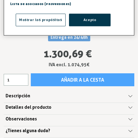
y hoteles. Rápido, higiénico y de alto rendimiento. Aumenta
Lista de asociados (proveedores)
la eficiencia de tu negocio con el exprimidor automático de
20 naranjas/minuto. ¡Máximo rendimiento con zumo
Mostrar los propósitos
Acepto
natural al instante! ¡Pídelo ahora!
Entrega en 24/48h
1.300,69 €
IVA excl. 1.074,95€
AÑADIR A LA CESTA
Descripción
Detalles del producto
Observaciones
¿Tienes alguna duda?