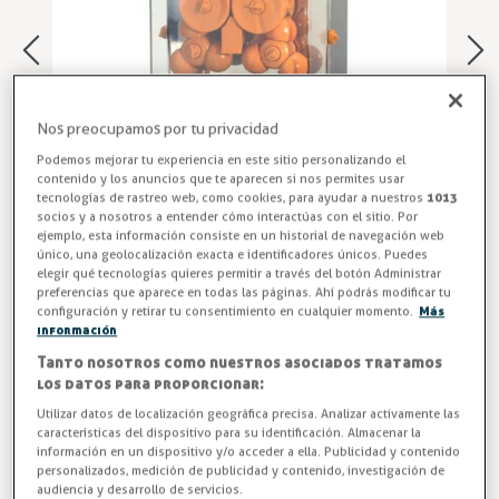
Nos preocupamos por tu privacidad
Podemos mejorar tu experiencia en este sitio personalizando el
contenido y los anuncios que te aparecen si nos permites usar
tecnologías de rastreo web, como cookies, para ayudar a nuestros
1013
socios y a nosotros a entender cómo interactúas con el sitio. Por
ejemplo, esta información consiste en un historial de navegación web
único, una geolocalización exacta e identificadores únicos. Puedes
elegir qué tecnologías quieres permitir a través del botón Administrar
Exprimidor Zumo de Naranja
preferencias que aparece en todas las páginas. Ahí podrás modificar tu
configuración y retirar tu consentimiento en cualquier momento.
Más
Automático
información
Tanto nosotros como nuestros asociados tratamos
Exprimidor de cítricos semiautomático ZUX que permite
los datos para proporcionar:
una producción de hasta 20 naranjas por minuto. Recogida
Utilizar datos de localización geográfica precisa. Analizar activamente las
restos de naranja en los laterales. Diámetro de las naranjas:
características del dispositivo para su identificación. Almacenar la
40 a 80 mm. Construido en acero inoxidable.
información en un dispositivo y/o acceder a ella. Publicidad y contenido
personalizados, medición de publicidad y contenido, investigación de
GASTROEQUIP EEX-SA. Ideal para bares, cafeterías, buffets
audiencia y desarrollo de servicios.