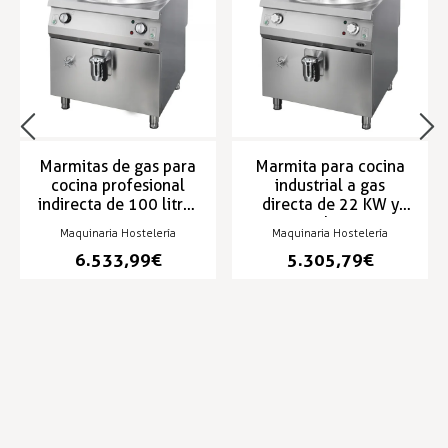
Marmitas de gas para
Marmita para cocina
cocina profesional
industrial a gas
indirecta de 100 litros
directa de 22 KW y
y 22 KW - S90NMIG10
150 litros -
Maquinaria Hostelería
Maquinaria Hostelería
S90NMDG15
6.533,99 €
5.305,79 €
Infórmese de nuestras últimas
SUSCRIBIRSE
noticias y ofertas especiales