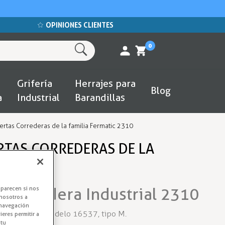
OPINIONES CLIENTES
0
Grifería
Herrajes para
Blog
a
Industrial
Barandillas
rtas Correderas de la familia Fermatic 2310
RTAS CORREDERAS DE LA
C 2310
Corredera Industrial 2310
aparecen si nos
nosotros a
 navegación
amilia 2310. Modelo 16537, tipo M.
eres permitir a
 tu