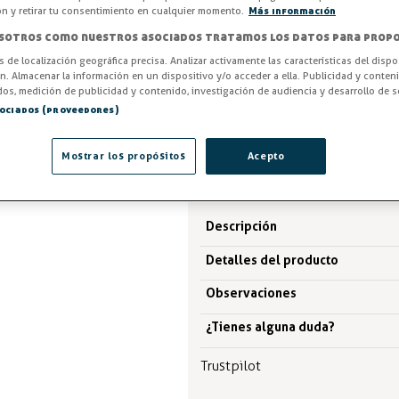
ón y retirar tu consentimiento en cualquier momento.
Más información
Entrega en 24/48h
sotros como nuestros asociados tratamos los datos para propo
-3%
AHORRA -0,14 €
os de localización geográfica precisa. Analizar activamente las características del dispo
ón. Almacenar la información en un dispositivo y/o acceder a ella. Publicidad y conten
os, medición de publicidad y contenido, investigación de audiencia y desarrollo de se
4,94 €
5,08 €
sociados (proveedores)
IVA excl. 4,08€
Mostrar los propósitos
Acepto
Descripción
Detalles del producto
Observaciones
¿Tienes alguna duda?
Trustpilot