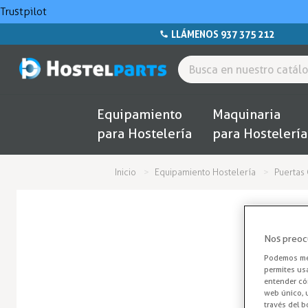
Trustpilot
LLÁMENOS 937 375 212
Equipamiento
Maquinaria
para Hostelería
para Hostelería
Inicio
Equipamiento Hostelería
Puertas 
Nos preoc
Podemos mej
permites us
entender cóm
web único, u
través del b