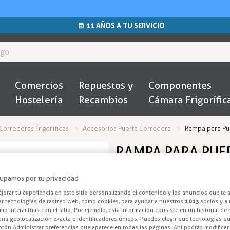
11 AÑOS A TU SERVICIO
Comercios
Repuestos y
Componentes
Hostelería
Recambios
Cámara Frigorífic
Correderas Frigoríficas
Accesorios Puerta Corredera
Rampa para Pue
RAMPA PARA PUE
FAMILIA FERMATI
upamos por tu privacidad
Rampa Sistema 
orar tu experiencia en este sitio personalizando el contenido y los anuncios que te 
ar tecnologías de rastreo web, como cookies, para ayudar a nuestros
1013
socios y a 
o interactúas con el sitio. Por ejemplo, esta información consiste en un historial de
Rampa para correderas de la f
na geolocalización exacta e identificadores únicos. Puedes elegir qué tecnologías qui
otón Administrar preferencias que aparece en todas las páginas. Ahí podrás modificar