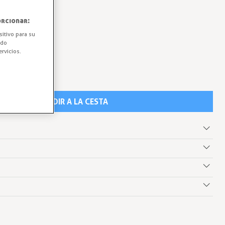
rcionar:
sitivo para su
ido
rvicios.
AÑADIR A LA CESTA