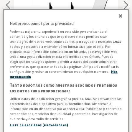
Nos preocupamos por tu privacidad
Podemos mejorar tu experiencia en este sitio personalizando el
contenido y los anuncios que te aparecen si nos permites usar
tecnologías de rastreo web, como cookies, para ayudar a nuestros
1013
socios y a nosotros a entender cómo interactúas con el sitio. Por
ejemplo, esta información consiste en un historial de navegación web
único, una geolocalización exacta e identificadores únicos. Puedes
elegir qué tecnologías quieres permitir a través del botón Administrar
preferencias que aparece en todas las páginas. Ahí podrás modificar tu
Tornillería y accesorios de guía para sistema de guiado
configuración y retirar tu consentimiento en cualquier momento.
Más
información
7540.
Tanto nosotros como nuestros asociados tratamos
Entrega en 24/48h
los datos para proporcionar:
Utilizar datos de localización geográfica precisa. Analizar activamente las
-3%
AHORRA -0,26 €
características del dispositivo para su identificación. Almacenar la
información en un dispositivo y/o acceder a ella. Publicidad y contenido
personalizados, medición de publicidad y contenido, investigación de
8,85 €
audiencia y desarrollo de servicios.
9,11 €
Lista de asociados (proveedores)
IVA excl. 7,31€