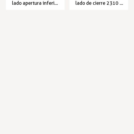
lado apertura inferior
lado de cierre 2310 y
2310
2320
Accesorios Puerta Corredera
Accesorios Puerta Corredera
Entrega en 24/48h
Entrega en 24/48h
13,82 €
27,15 €
14,23 €
27,95 €
Infórmese de nuestras últimas
SUSCRIBIRSE
noticias y ofertas especiales
Trustpilot
Expertos en hostelería
Envíos en 24 horas